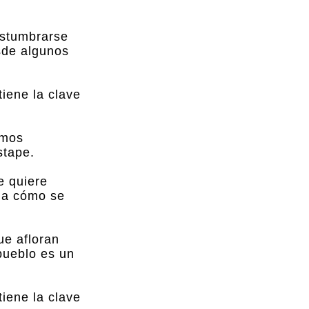
ostumbrarse
esde algunos
tiene la clave
emos
stape.
e quiere
o a cómo se
ue afloran
pueblo es un
tiene la clave