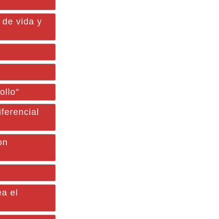
 de vida y
ollo"
ferencial
on
a el