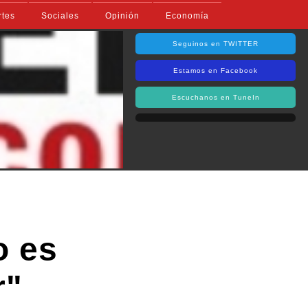
rtes
Sociales
Opinión
Economía
Seguinos en TWITTER
Estamos en Facebook
Escuchanos en TuneIn
o es
r"