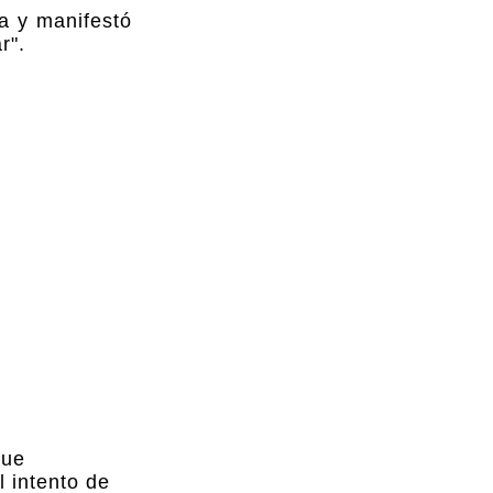
ta y manifestó
r".
que
l intento de