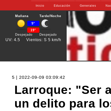
Inicio
Educación
Generales
Nac
Mañana
Tarde/Noche
9°
19°
Despejado
Despejado
UV: 4.5
Vientos: S 5 km/h
5 | 2022-09-09 03:09:42
Larroque: "Ser 
un delito para l