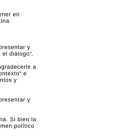
ener en
tina
presentar y
el diálogo".
agradecerle a
ontexto" e
ntos y
presentar y
a. Si bien la
imen político