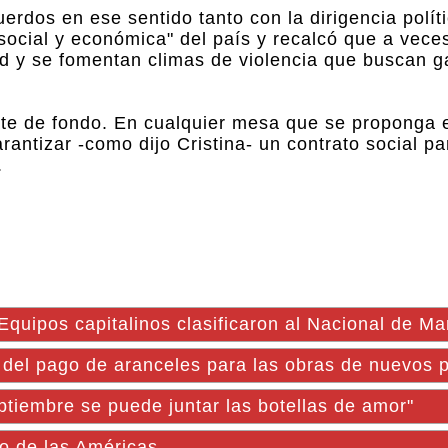
erdos en ese sentido tanto con la dirigencia polí
 social y económica" del país y recalcó que a vece
dad y se fomentan climas de violencia que buscan g
e de fondo. En cualquier mesa que se proponga e
rantizar -como dijo Cristina- un contrato social p
.
quipos capitalinos clasificaron al Nacional de Mar
 pago de aranceles para las obras de nuevos p
tiembre se puede juntar las botellas de amor"
o de las Américas