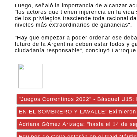
Luego, señaló la importancia de alcanzar acu
"los actores que tienen injerencia en la vida
de los privilegios trasciende toda racionali
niveles más extraordinarios de ganancias".
"Hay que empezar a poder ordenar ese debat
futuro de la Argentina deben estar todos y ga
ciudadanía responsable", concluyó Larroque
"Juegos Correntinos 2022" - Básquet U15: E
EN EL SOMBRERO Y LAVALLE: Eximieron del
Adriana Gómez Arizaga: "hasta el 14 de sep
Equipos de Goya estarán en el Raid Náutic