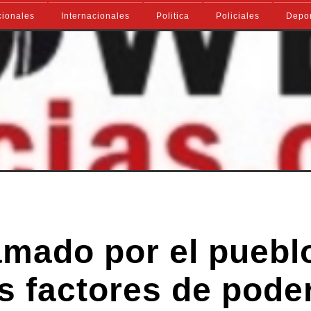
ionales
Internacionales
Politica
Policiales
Depo
amado por el puebl
os factores de pode