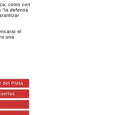
tica, como con
s "la defensa
arantizar
ncarar el
ara una
 del Plata
uertos