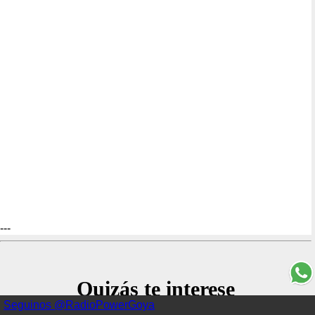
---
Quizás te interese
Seguinos @RadioPowerGoya