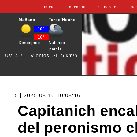
Inicio
Educación
Generales
Nac
Mañana
Tarde/Noche
10°
16°
Despejado
Nublado
parcial
UV: 4.7
Vientos: SE 5 km/h
5 | 2025-08-16 10:08:16
Capitanich encab
del peronismo 