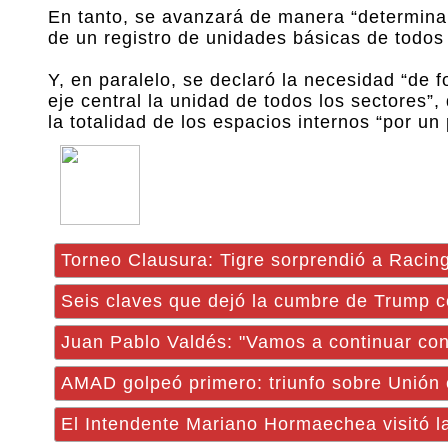
En tanto, se avanzará de manera “determinant
de un registro de unidades básicas de todos
Y, en paralelo, se declaró la necesidad “de
eje central la unidad de todos los sectores”,
la totalidad de los espacios internos “por u
Torneo Clausura: Tigre sorprendió a Racing
Seis claves que dejó la cumbre de Trump c
Juan Pablo Valdés: "Vamos a continuar con e
AMAD golpeó primero: triunfo sobre Unión e
El Intendente Mariano Hormaechea visitó la