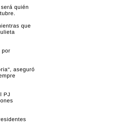
 será quién
tubre.
mientras que
ulieta
 por
ria", aseguró
iempre
l PJ
iones
residentes