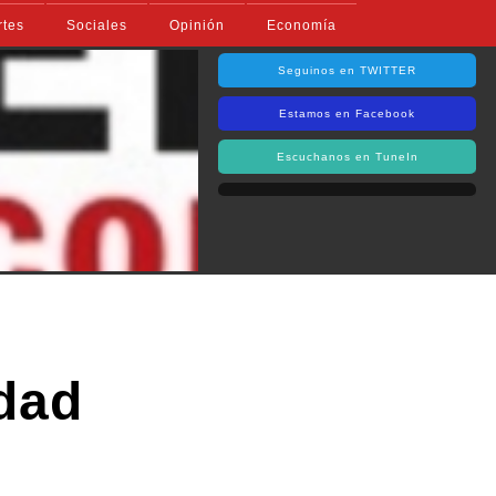
rtes
Sociales
Opinión
Economía
Seguinos en TWITTER
Estamos en Facebook
Escuchanos en TuneIn
idad