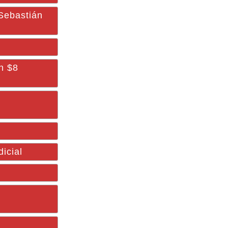
Sebastián
n $8
icial