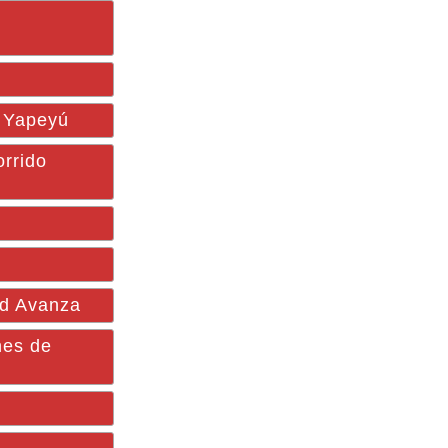
n Yapeyú
rrido
ad Avanza
nes de