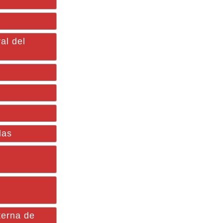
al del
das
terna de