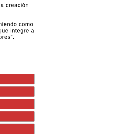
la creación
poniendo como
que integre a
ores”.