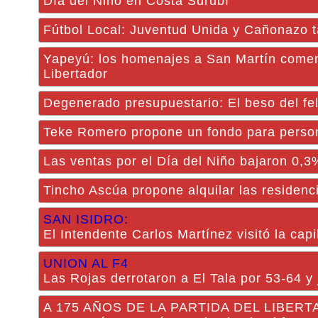
Día del Niño en Costa Surubí
Fútbol Local: Juventud Unida y Cañonazo t
Yapeyú: los homenajes a San Martín comenz
Libertador
Degenerado presupuestario: El beso del fe
Teke Romero propone un fondo para perso
Las ventas por el Día del Niño bajaron 0,3
Tincho Ascúa propone alquilar las residencia
SAN ISIDRO:
El Intendente Carlos Martínez visitó la cap
UNION AL F4
Las Rojas derrotaron a El Tala por 53-64 y j
A 175 AÑOS DE LA PARTIDA DEL LIBERTADO