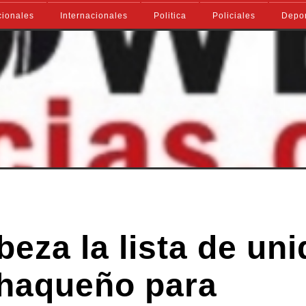
ionales
Internacionales
Politica
Policiales
Depo
eza la lista de un
chaqueño para