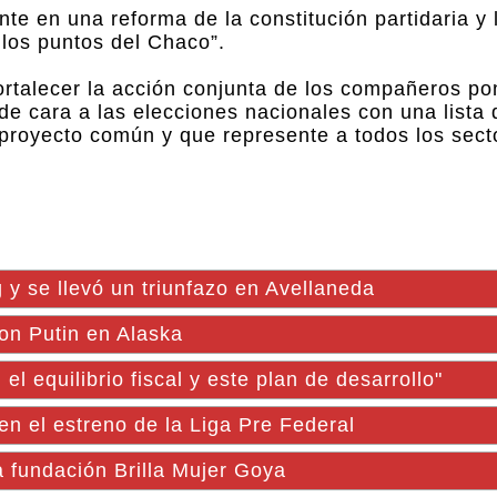
e en una reforma de la constitución partidaria y 
 los puntos del Chaco”.
 fortalecer la acción conjunta de los compañeros 
 de cara a las elecciones nacionales con una lista 
n proyecto común y que represente a todos los sect
 y se llevó un triunfazo en Avellaneda
on Putin en Alaska
l equilibrio fiscal y este plan de desarrollo"
n el estreno de la Liga Pre Federal
 fundación Brilla Mujer Goya