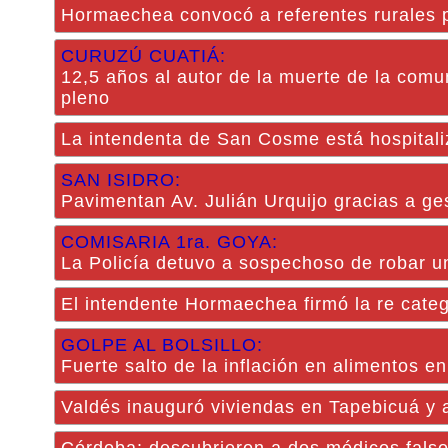
Hormaechea convocó a referentes rurales pa
CURUZÚ CUATIÁ:
12,5 años al autor de la muerte de la comu
pleno
La intendenta de San Cosme está hospitali
SAN ISIDRO:
Pavimentan Av. Julián Urquijo gracias a ge
COMISARIA 1ra. GOYA:
La Policía detuvo a sospechoso de robar u
El intendente Hormaechea firmó la re categ
GOLPE AL BOLSILLO:
Fuerte salto de la inflación en alimentos 
Valdés inauguró viviendas en Tapebicuá y a