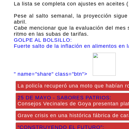
La lista se completa con ajustes en aceites (
Pese al salto semanal, la proyección sigu
abril.
Cabe mencionar que la evaluación del mes s
ritmo en las subas de tarifas.
GOLPE AL BOLSILLO:
Fuerte salto de la inflación en alimentos en
" name="share" class="btn">
La policía recuperó una moto que habían r
25 DE MAYO - SABORES PATRIOS:
Consejos Vecinales de Goya presentan plat
Grave crisis en una histórica fábrica de ca
“CONSTRUYENDO EL FUTURO”: