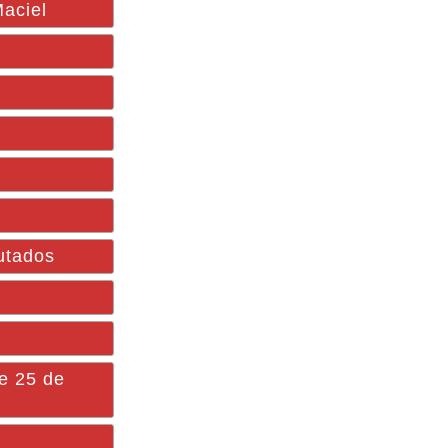
Maciel
utados
te 25 de