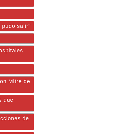
 pudo salir"
ospitales
on Mitre de
s que
ecciones de