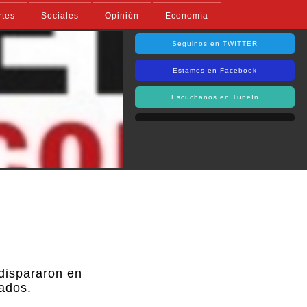
rtes
Sociales
Opinión
Economía
Seguinos en TWITTER
Estamos en Facebook
Escuchanos en TuneIn
 dispararon en
ados.