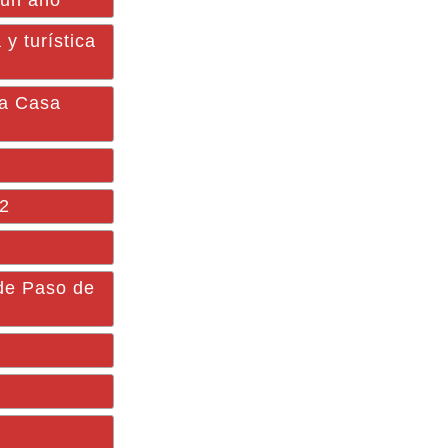
 un año
y turística
la Casa
12
de Paso de