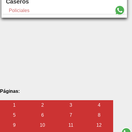
Caseros
Policiales
Páginas:
1
2
3
4
5
6
7
8
9
10
11
12