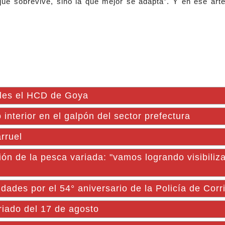
que sobrevive, sino la que mejor se adapta”. Y en ese art
oles el HCD de Goya
 interior en el galpón del sector prefectura
arruel
ión de la pesca variada: "vamos logrando visibiliz
dades por el 54° aniversario de la Policía de Corr
eriado del 17 de agosto