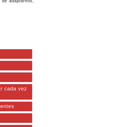
e de adaptarnos,
ar cada vez
ientes