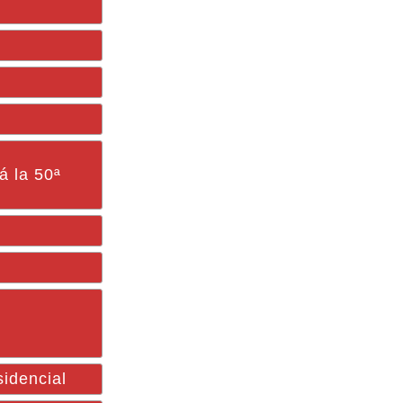
á la 50ª
idencial