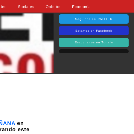
rtes
Sociales
Opinión
Economía
Seguinos en TWITTER
Estamos en Facebook
Escuchanos en TuneIn
ÑANA
en
brando este