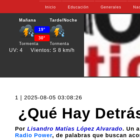
Inicio
Educación
Generales
Nac
Mañana
Tarde/Noche
19°
30°
Tormenta
Tormenta
UV: 4
Vientos: S 8 km/h
1 | 2025-08-05 03:08:26
¿Qué Hay Detrá
Por
Lisandro Matías López Alvarado
. Un 
Radio Power
, de palabras que buscan aco