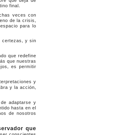
bre que deja de
ino final.
uchas veces con
no de la crisis,
 espacio para lo
certezas, y sin
ndo que redefine
más que nuestras
os, es permitir
terpretaciones y
abra y la acción,
 de adaptarse y
ntido hasta en el
rnos de nosotros
servador que
 ser conscientes