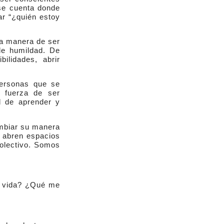
rse cuenta donde
ar “¿quién estoy
ra manera de ser
de humildad. De
bilidades, abrir
Personas que se
a fuerza de ser
ad de aprender y
ambiar su manera
e abren espacios
colectivo. Somos
i vida? ¿Qué me