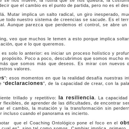
ue se nos mueve, la rutina que se nos quiebra, la costum
cir que el cambio es el punto de partida, pero no es el dest
á. Mutar implica un salto radical, un giro inesperado, m
 todo nuestro sistema de creencias se sacude. Es el terre
cial. Aunque parezca que perdemos el control, se abre un
g, veo que muchos le temen a esto porque implica soltar 
mación, que e lo que queremos.
es solo lo anterior: es iniciar un proceso holístico y profu
stro propósito. Poco a poco, descubrimos que somos mucho 
 más que somos más que deseos. Es mirar con nuevos oj
estros valores.
es
”: esos momentos en que la realidad desafía nuestras in
declaraciones
e “
”, de la capacidad de crear, con la pal
la resiliencia
nte trillado y repetitivo:
. La capacidad
r flexibles, de aprender de las dificultades, de encontrar se
sar el cambio, la mutación y la transformación sin perde
r incluso cuando el panorama es incierto.
ob
 notar que el Coaching Ontológico pone el foco en el
 cual es”, sino tal como somos. Cambiar implica, primero,