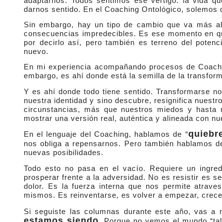
adaptarnos. Todos sentimos ese vértigo: la vida q
darnos sentido. En el Coaching Ontológico, solemos de
Sin embargo, hay un tipo de cambio que va más all
consecuencias impredecibles. Es ese momento en que
por decirlo así, pero también es terreno del poten
nuevo.
En mi experiencia acompañando procesos de Coachin
embargo, es ahí donde está la semilla de la transfor
Y es ahí donde todo tiene sentido. Transformarse no 
nuestra identidad y sino descubre, resignifica nue
circunstancias, más que nuestros miedos y hasta
mostrar una versión real, auténtica y alineada con nu
quiebr
En el lenguaje del Coaching, hablamos de “
nos obliga a repensarnos. Pero también hablamos d
nuevas posibilidades.
Todo esto no pasa en el vacío. Requiere un ingredie
prosperar frente a la adversidad. No es resistir es se
dolor. Es la fuerza interna que nos permite atrave
mismos. Es reinventarse, es volver a empezar, crece
Si seguiste las columnas durante este año, vas a
estamos siendo
. Porque no vemos el mundo “tal