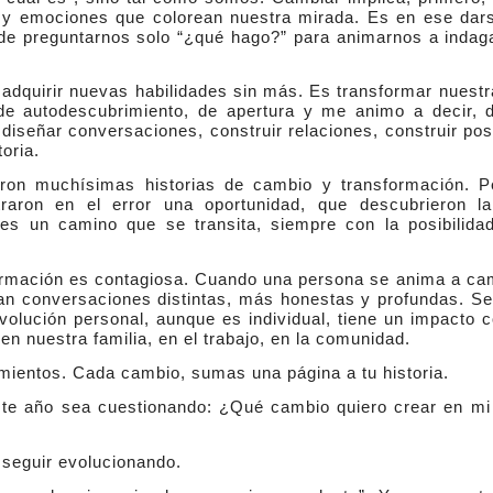
as y emociones que colorean nuestra mirada. Es en ese da
 de preguntarnos solo “¿qué hago?” para animarnos a indag
 adquirir nuevas habilidades sin más. Es transformar nuest
de autodescubrimiento, de apertura y me animo a decir, 
señar conversaciones, construir relaciones, construir posi
oria.
ron muchísimas historias de cambio y transformación. 
traron en el error una oportunidad, que descubrieron l
al es un camino que se transita, siempre con la posibilid
formación es contagiosa. Cuando una persona se anima a c
ran conversaciones distintas, más honestas y profundas. S
 evolución personal, aunque es individual, tiene un impacto 
en nuestra familia, en el trabajo, en la comunidad.
imientos. Cada cambio, sumas una página a tu historia.
ste año sea cuestionando: ¿Qué cambio quiero crear en m
 seguir evolucionando.