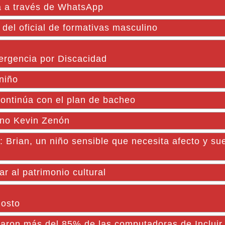
ía a través de WhatsApp
del oficial de formativas masculino
mergencia por Discacidad
 niño
ontinúa con el plan de bacheo
tino Kevin Zenón
n, un niño sensible que necesita afecto y su
r al patrimonio cultural
gosto
n más del 85% de las computadoras de Incluir 