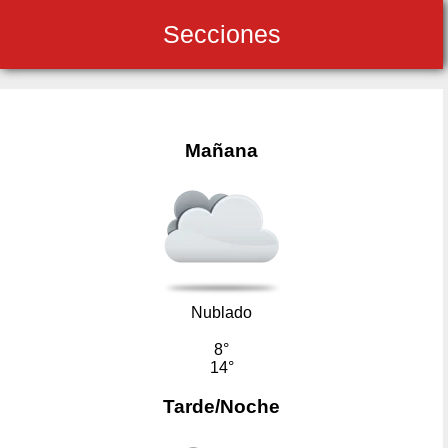
Secciones
Mañana
Nublado
8°
14°
Tarde/Noche