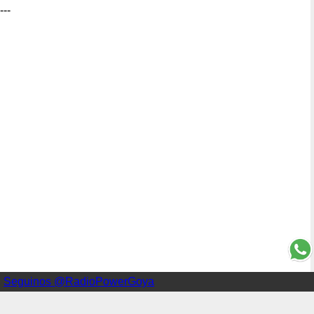
---
Seguinos @RadioPowerGoya