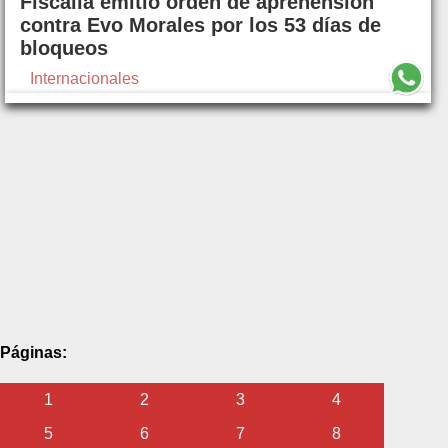
Fiscalía emitió orden de aprehensión
contra Evo Morales por los 53 días de
bloqueos
Internacionales
Páginas:
1
2
3
4
5
6
7
8