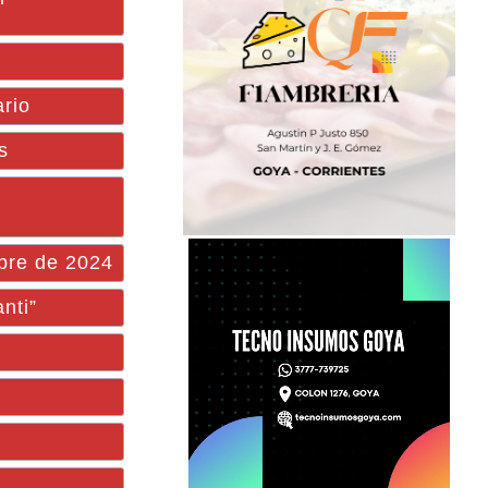
ario
s
mbre de 2024
nti”