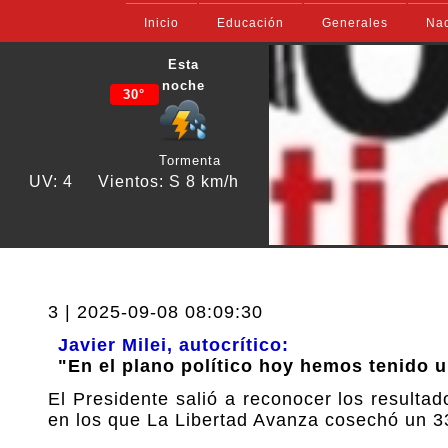
Inicio
Educación
Generales
Nac
Esta
noche
30°
Tormenta
UV: 4
Vientos: S 8 km/h
3 | 2025-09-08 08:09:30
Javier Milei, autocrítico:
"En el plano político hoy hemos tenido u
El Presidente salió a reconocer los resultad
en los que La Libertad Avanza cosechó un 33