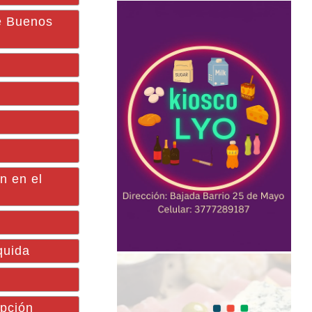
de Buenos
n en el
quida
ipción