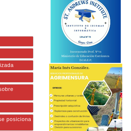
lizada
sobre
se posiciona