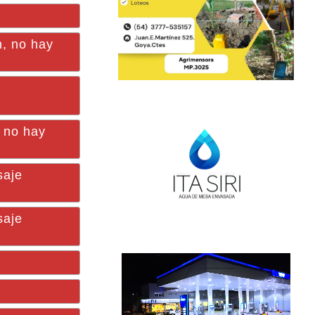
n, no hay
, no hay
saje
saje