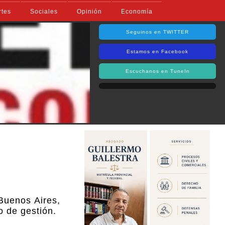
rtes
Sociales
Opinión
Economía
Seguinos en TWITTER
Estamos en Facebook
Escuchanos en TuneIn
 Buenos Aires,
o de gestión.