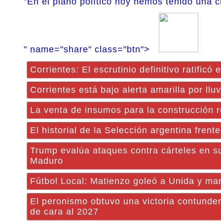
"En el plano político hoy hemos tenido una c
" name="share" class="btn">
Corrientes: El escrutinio definitivo ratificó e
Corrientes está bajo alerta amarilla por llu
La venta de insumos para la construcción 
El historial de la Selección argentina fren
Trump evalúa ataques contra cárteles en s
Maduro
Fútbol Local: Matienzo goleó a Unida y ma
El peronismo obtuvo una victoria contundent
de cara al 2027