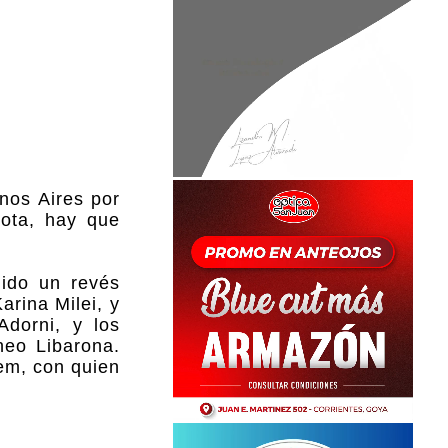
enos Aires por
rota, hay que
nido un revés
arina Milei, y
Adorni, y los
neo Libarona.
em, con quien