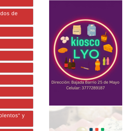
dos de
olentos” y