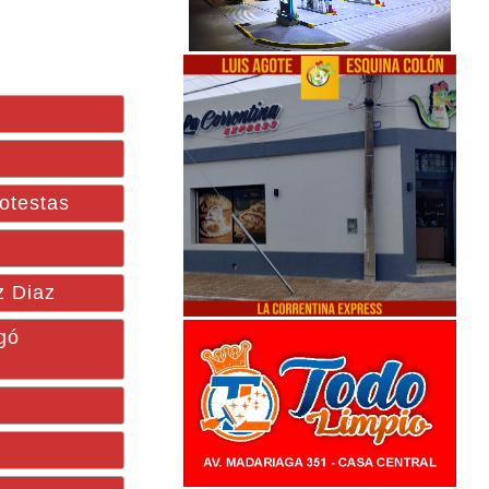
rotestas
z Diaz
gó