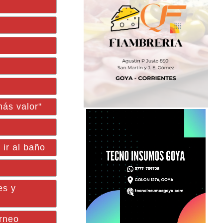
ás valor"
ir al baño
es y
orneo