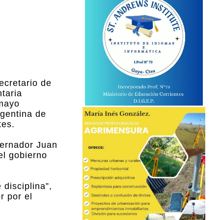
ecretario de
taria
 mayo
rgentina de
tes.
obernador Juan
el gobierno
disciplina”,
r por el