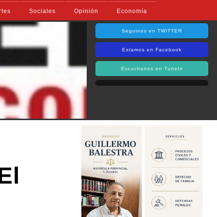
rtes
Sociales
Opinión
Economía
Seguinos en TWITTER
Estamos en Facebook
Escuchanos en TuneIn
El