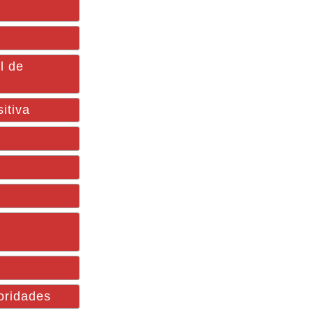
l de
itiva
toridades