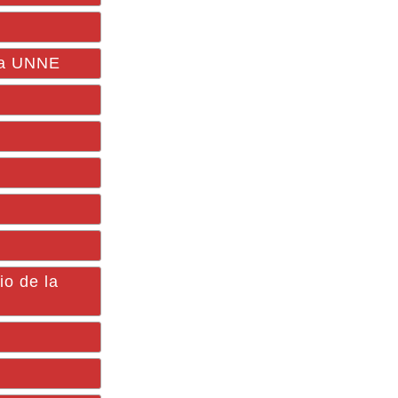
 la UNNE
io de la