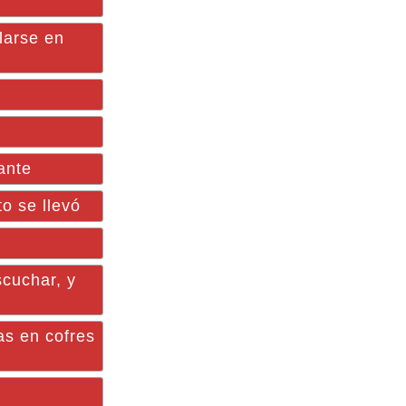
larse en
ante
o se llevó
scuchar, y
as en cofres