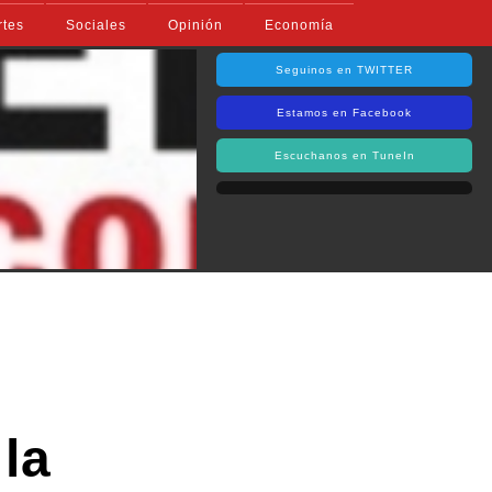
rtes
Sociales
Opinión
Economía
Seguinos en TWITTER
Estamos en Facebook
Escuchanos en TuneIn
la