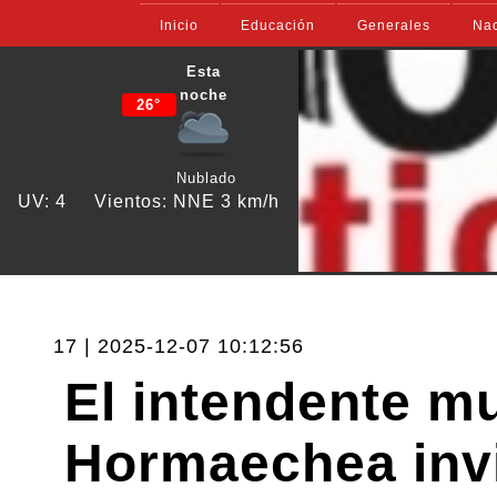
Inicio
Educación
Generales
Nac
Esta
noche
26°
Nublado
UV: 4
Vientos: NNE 3 km/h
17 | 2025-12-07 10:12:56
El intendente m
Hormaechea invit