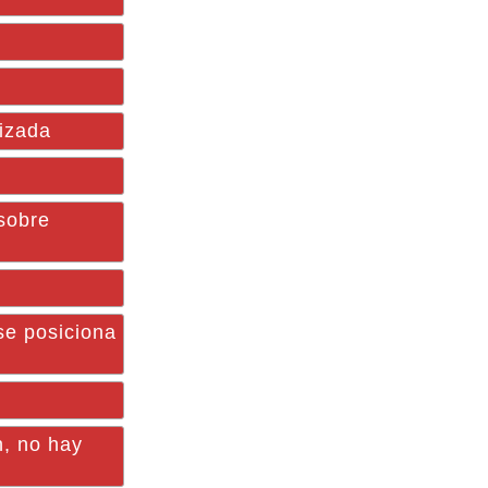
lizada
sobre
se posiciona
n, no hay