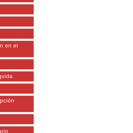
n en el
quida
ipción
ario