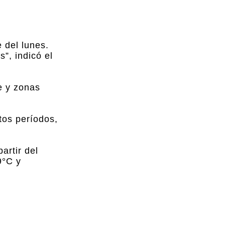
 del lunes.
”, indicó el
e y zonas
tos períodos,
artir del
9°C y