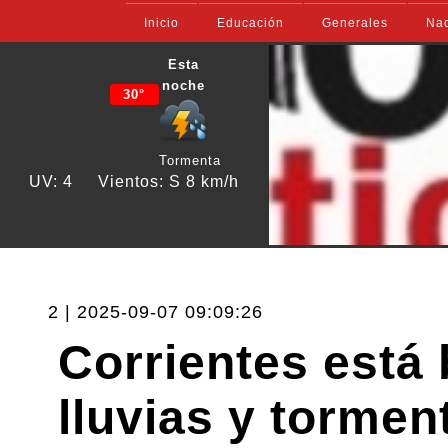
Inicio
Educación
Generales
Nac
Esta
noche
30°
Tormenta
UV: 4
Vientos: S 8 km/h
2 | 2025-09-07 09:09:26
Corrientes está 
lluvias y tormen