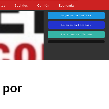
rtes
Sociales
Opinión
Economía
Seguinos en TWITTER
Estamos en Facebook
Escuchanos en TuneIn
 por