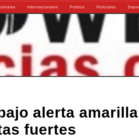
ionales
Internacionales
Politica
Policiales
Depo
bajo alerta amarilla
tas fuertes