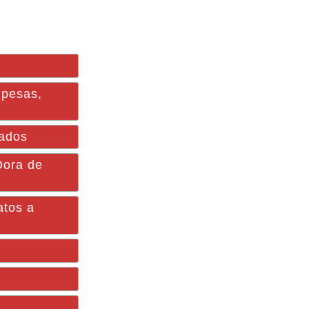
 pesas,
tados
Dora de
atos a