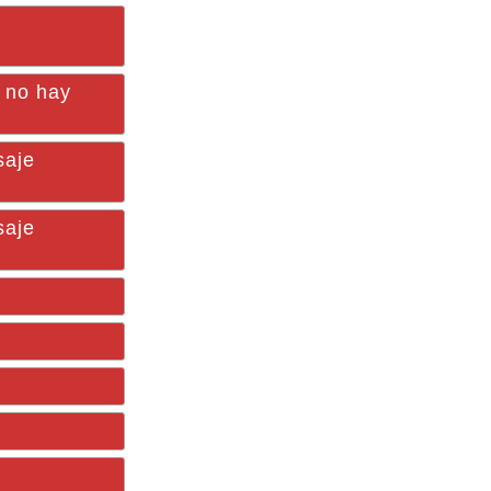
, no hay
saje
saje