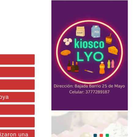
Goya
nizaron una