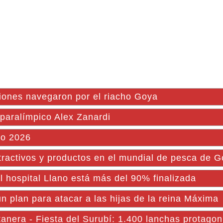
ones navegaron por el riacho Goya
 paralímpico Alex Zanardi
co 2026
atractivos y productos en el mundial de pesca de 
 hospital Llano está más del 90% finalizada
 plan para atacar a las hijas de la reina Máxima
anera - Fiesta del Surubí: 1.400 lanchas protago