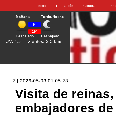
Inicio
Educación
Generales
Nac
Mañana
Tarde/Noche
9°
19°
Despejado
Despejado
UV: 4.5
Vientos: S 5 km/h
2 | 2026-05-03 01:05:28
Visita de reinas
embajadores de 