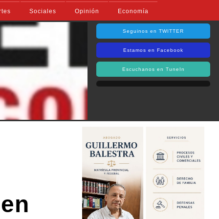
rtes
Sociales
Opinión
Economía
Seguinos en TWITTER
Estamos en Facebook
Escuchanos en TuneIn
 en