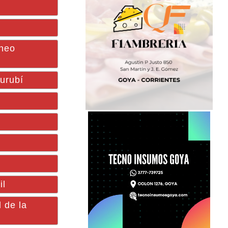
rneo
Surubí
il
 de la