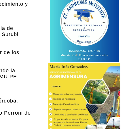
ocimiento y
dia de
 Surubi
r de los
ndo la
O.MU.PE
órdoba.
o Perroni de