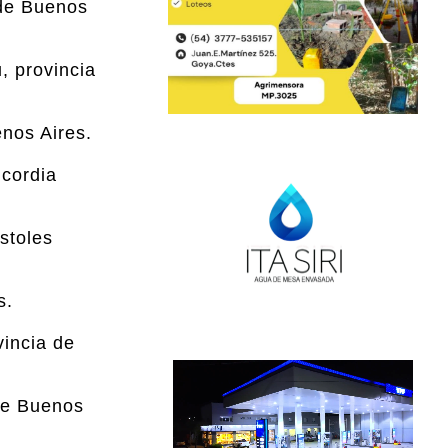
 de Buenos
, provincia
enos Aires.
ncordia
stoles
s.
vincia de
 de Buenos