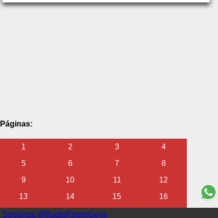
Páginas:
1
2
3
4
5
6
7
8
9
10
11
12
13
14
15
16
17
18
19
20
Seguinos @RadioPowerGoya