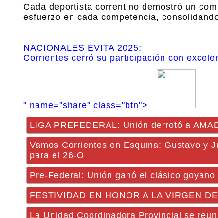
Cada deportista correntino demostró un com
esfuerzo en cada competencia, consolidando 
NACIONALES EVITA 2025:
Corrientes cerró su participación con excel
" name="share" class="btn">
LIGA PREFEDERAL: Unión derrotó a AMAD 
Vamos Corrientes en Esquina: Gustavo y J
para el 26-O
Pre-Federal: Unión ganó el clásico goyano 
FESTIVIDAD EN HONOR A LA VIRGEN DEL RO
La Unidad Coordinadora Provincial se reuni