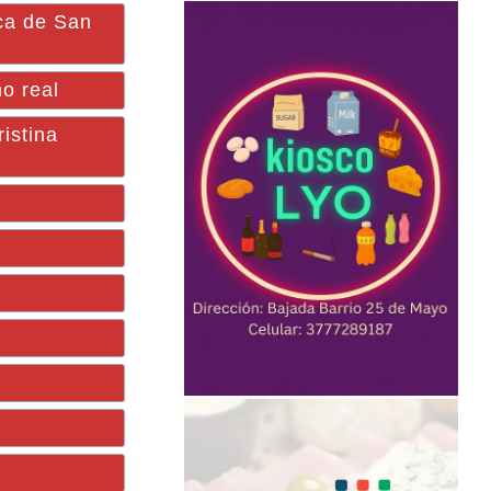
rca de San
mo real
ristina