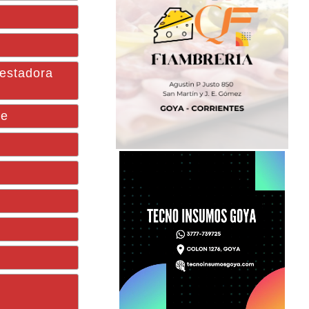
estadora
te