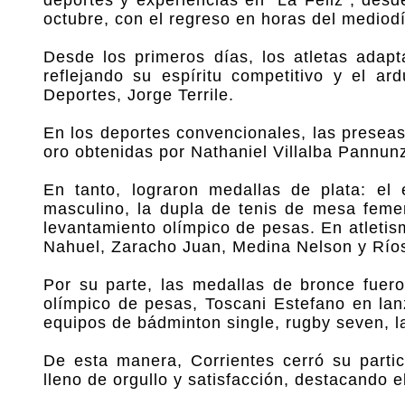
deportes y experiencias en "La Feliz", desd
octubre, con el regreso en horas del mediodí
Desde los primeros días, los atletas adap
reflejando su espíritu competitivo y el ar
Deportes, Jorge Terrile.
En los deportes convencionales, las presea
oro obtenidas por Nathaniel Villalba Pannun
En tanto, lograron medallas de plata: el
masculino, la dupla de tenis de mesa feme
levantamiento olímpico de pesas. En atleti
Nahuel, Zaracho Juan, Medina Nelson y Ríos
Por su parte, las medallas de bronce fuer
olímpico de pesas, Toscani Estefano en lan
equipos de bádminton single, rugby seven, l
De esta manera, Corrientes cerró su parti
lleno de orgullo y satisfacción, destacando el