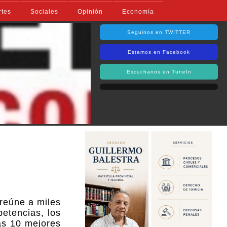
rtes
Sociales
Opinión
Economía
Seguinos en TWITTER
Estamos en Facebook
Escuchanos en TuneIn
 reúne a miles
petencias, los
as 10 mejores