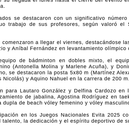
e su llegada el lunes hasta el cierre del evento 
a.
tados se destacaron con un significativo número
duo trabajo de sus profesores, según valoró el 
s comenzaron a llegar el viernes, destacándose la
zio y Aníbal Fernández en levantamiento olímpico
 equipo de bádminton en dobles mixto, el equ
nino (Antonella Molina y Marlene Acuña), y Don
smo, se destacaron la posta 5x80 m (Martínez Alex
 Nicolás) y Aquino Nahuel en la carrera de 200 m
on para Lautaro González y Delfina Cardozo en 
zamiento de jabalina, Agostina Rodríguez en tae
a dupla de beach vóley femenino y vóley masculin
cipación en los Juegos Nacionales Evita 2025 c
 talento, la dedicación y el espíritu deportivo de s