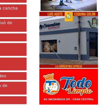
a cancha
luó de
deo
a de