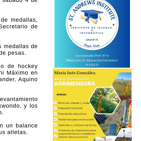
el sábado 4 de
 de medallas,
Secretario de
s medallas de
 de pesas.
ipo de hockey
ini Máximo en
ander, Aquino
.
levantamiento
kwondo, y los
o.
on un balance
us atletas.