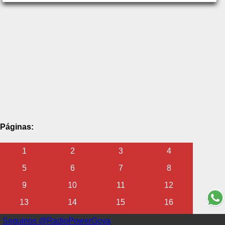
Páginas:
1
2
3
4
5
6
7
8
9
10
11
12
13
14
15
16
17
18
19
20
Seguinos @RadioPowerGoya