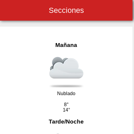
Secciones
Mañana
Nublado
8°
14°
Tarde/Noche