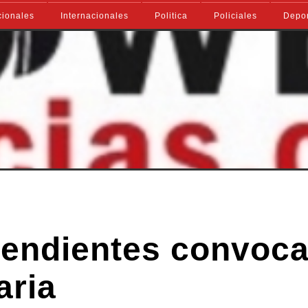
ionales
Internacionales
Politica
Policiales
Depo
pendientes convoca
aria