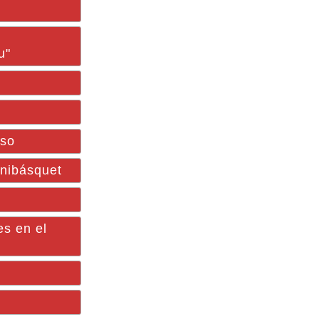
u"
eso
nibásquet
es en el