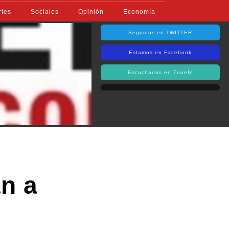
rtes
Sociales
Opinión
Economía
Seguinos en TWITTER
Estamos en Facebook
Escuchanos en TuneIn
n a