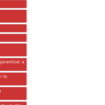
garantizar a
n la
n