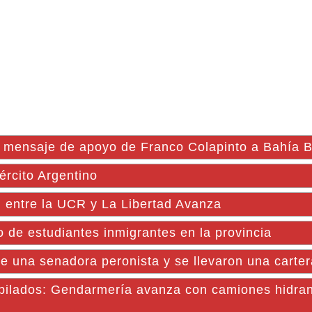
el mensaje de apoyo de Franco Colapinto a Bahía 
ército Argentino
al entre la UCR y La Libertad Avanza
o de estudiantes inmigrantes en la provincia
de una senadora peronista y se llevaron una carte
jubilados: Gendarmería avanza con camiones hidran