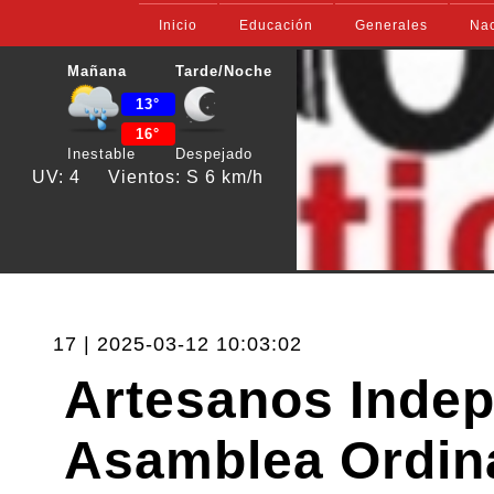
Inicio
Educación
Generales
Nac
Mañana
Tarde/Noche
13°
16°
Inestable
Despejado
UV: 4
Vientos: S 6 km/h
17 | 2025-03-12 10:03:02
Artesanos Inde
Asamblea Ordin