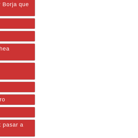
y Borja que
hea
ro
x pasar a