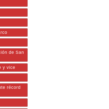
arco
ión de San
 y vice
te récord