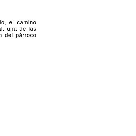
io, el camino
l, una de las
n del párroco