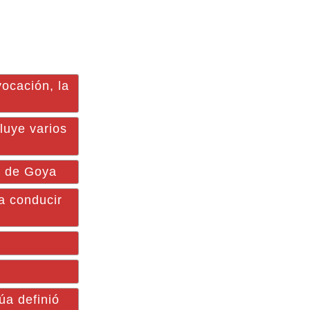
vocación, la
luye varios
a de Goya
a conducir
úa definió