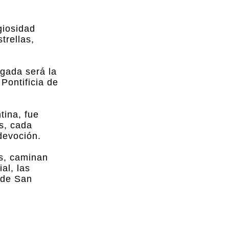
giosidad
trellas,
egada será la
Pontificia de
tina, fue
s, cada
devoción.
os, caminan
al, las
 de San