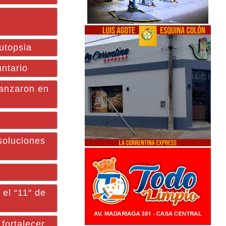
utopsia
ntario
anzaron en
oluciones
el “11″ de
fortalecer