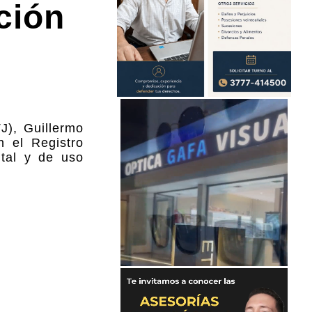
ción
J), Guillermo
n el Registro
ital y de uso