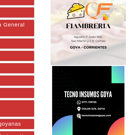
a General
 goyanas