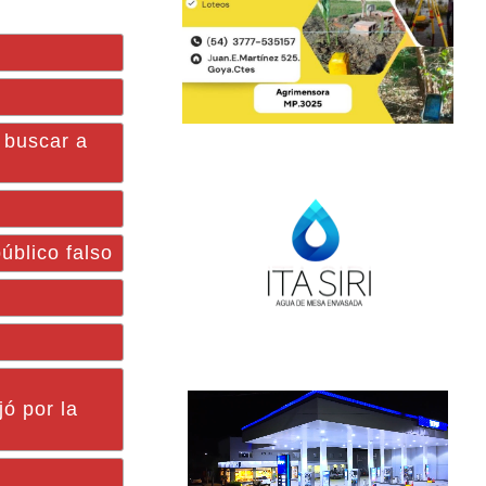
 buscar a
blico falso
ó por la