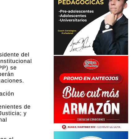
sidente del
nstitucional
PP) se
eberán
caciones.
cación
enientes de
usticia; y
nal