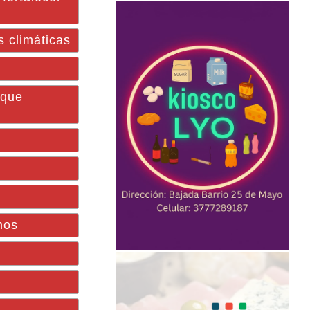
 climáticas
rque
mos