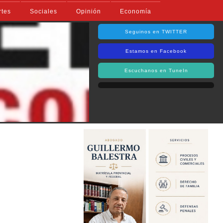
rtes
Sociales
Opinión
Economía
Seguinos en TWITTER
Estamos en Facebook
Escuchanos en TuneIn