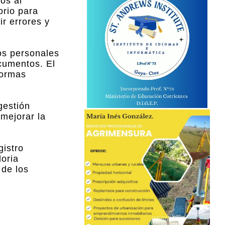
os al
orio para
ir errores y
os personales
ocumentos. El
formas
gestión
 mejorar la
gistro
loria
 de los