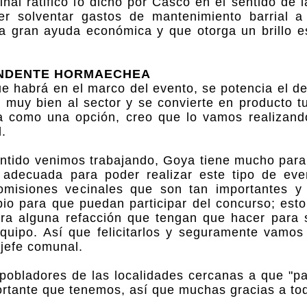
inal ratificó lo dicho por Casco en el sentido de 
er solventar gastos de mantenimiento barrial a
na gran ayuda económica y que otorga un brillo es
NDENTE HORMAECHEA
e habrá en el marco del evento, se potencia el de
 muy bien al sector y se convierte en producto tu
a como una opción, creo que lo vamos realizand
.
entido venimos trabajando, Goya tiene mucho para
a adecuada para poder realizar este tipo de eve
omisiones vecinales que son tan importantes y
o para que puedan participar del concurso; est
para alguna refacción que tengan que hacer para
equipo. Así que felicitarlos y seguramente vamos
 jefe comunal.
 pobladores de las localidades cercanas a que "pa
ortante que tenemos, así que muchas gracias a to