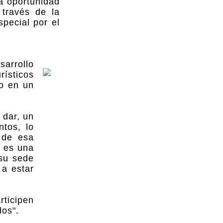
la oportunidad
 través de la
pecial por el
sarrollo
rísticos
o en un
 dar, un
ntos, lo
 de esa
o es una
 su sede
 a estar
rticipen
dos".