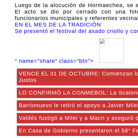
Luego de la alocución de Hormaechea, se a
El acto se dio por cerrado con una foto
funcionarios municipales y referentes vecina
EN EL MES DE LA TRADICIÓN
Se presentó el festival del asado criollo y 
" name="share" class="btn">
VENCE EL 31 DE OCTUBRE: Comienzan las r
Justos
LO CONFIRMÓ LA CONMEBOL: La Scaloneta
Barrionuevo le retiró el apoyo a Javier Mile
Valdés fustigó a Milei y a Macri y aseguró
En Casa de Gobierno presentaron el 58° Fe