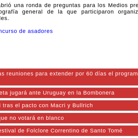
brió una ronda de preguntas para los Medios pr
grafía general de la que participaron organiz
les.
concurso de asadores
euniones para extender por 60 días el program
 jugará ante Uruguay en la Bombonera
i tras el pacto con Macri y Bullrich
 que no votará en blanco
stival de Folclore Correntino de Santo Tomé