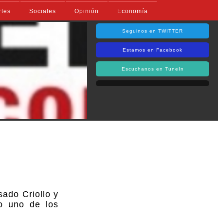
rtes
Sociales
Opinión
Economía
Seguinos en TWITTER
Estamos en Facebook
Escuchanos en TuneIn
sado Criollo y
o uno de los