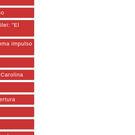
so
lei: "El
oma impulso
 Carolina
ertura