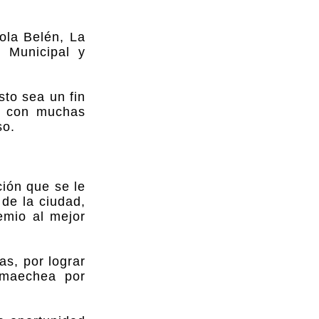
ola Belén, La
 Municipal y
to sea un fin
e con muchas
so.
ción que se le
 de la ciudad,
emio al mejor
as, por lograr
ormaechea por