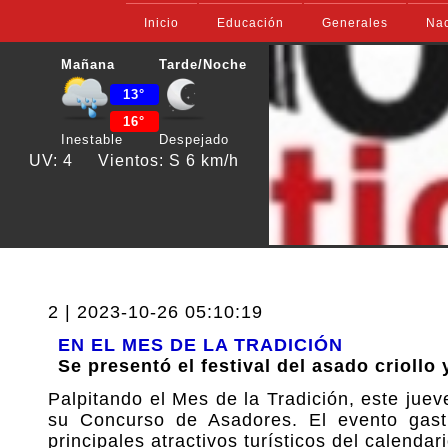
Inicio
Educación
Generales
Nac
Mañana
Tarde/Noche
13°
16°
Inestable
Despejado
UV: 4
Vientos: S 6 km/h
2 | 2023-10-26 05:10:19
EN EL MES DE LA TRADICIÓN
Se presentó el festival del asado crioll
Palpitando el Mes de la Tradición, este jueve
su Concurso de Asadores. El evento gast
principales atractivos turísticos del calendar