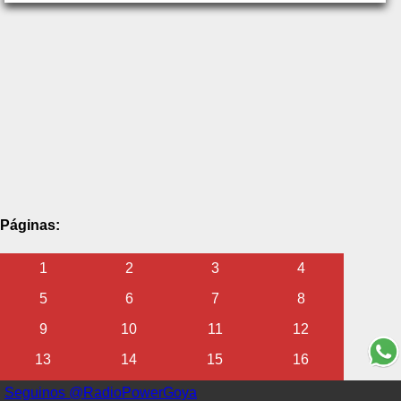
Páginas:
1
2
3
4
5
6
7
8
9
10
11
12
13
14
15
16
17
18
19
20
Seguinos @RadioPowerGoya