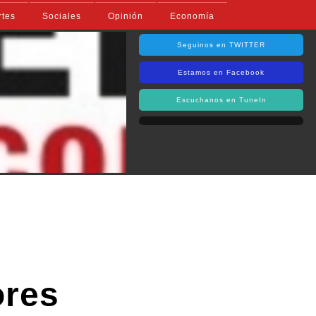
rtes
Sociales
Opinión
Economía
Seguinos en TWITTER
Estamos en Facebook
Escuchanos en TuneIn
ores