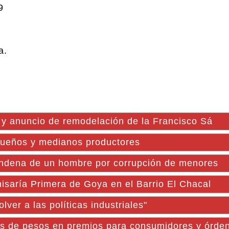
9
a.
 y anuncio de remodelación de la Francisco Sá
ueños y medianos productores
ndena de un hombre por corrupción de menores
isaría Primera de Goya en el Barrio El Chacal
ver a las políticas industriales"
es de pesos en premios para consumidores y órde