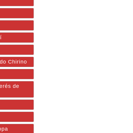
í
ado Chirino
erés de
Copa