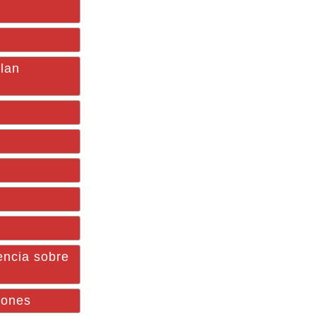
plan
encia sobre
lones