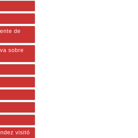
nente de
va sobre
dez visitó