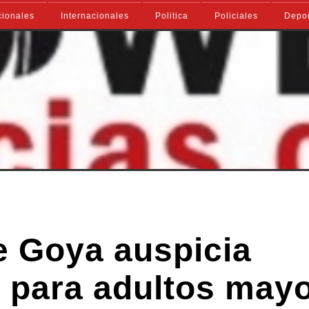
ionales
Internacionales
Politica
Policiales
Depo
e Goya auspicia
l para adultos may