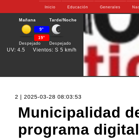
Inicio
Educación
Generales
Nac
Mañana
Tarde/Noche
9°
19°
Despejado
Despejado
UV: 4.5
Vientos: S 5 km/h
2 | 2025-03-28 08:03:53
Municipalidad d
programa digita