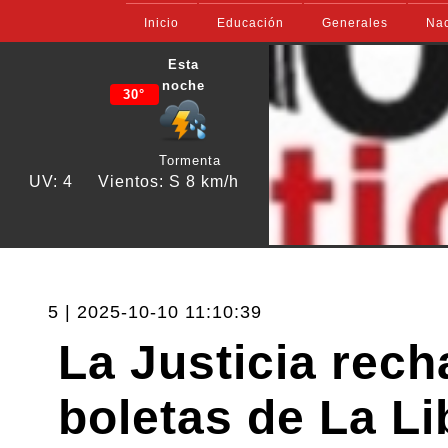
Inicio
Educación
Generales
Nac
Esta
noche
30°
Tormenta
UV: 4
Vientos: S 8 km/h
5 | 2025-10-10 11:10:39
La Justicia rech
boletas de La Li