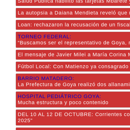
Salud Pública habilitó las tarjetas Mbare
La autopsia a Daiana Mendieta reveló que 
Loan: rechazaron la recusación de un fisca
TORNEO FEDERAL:
“Buscamos ser el representativo de Goya, 
El mensaje de Javier Milei a María Corina
Fútbol Local: Con Matienzo ya consagrado 
BARRIO MATADERO:
La Prefectura de Goya realizó dos allanami
HOSPITAL PEDIÁTRICO GOYA:
Mucha estructura y poco contenido
DEL 10 AL 12 DE OCTUBRE: Corrientes com
2025"