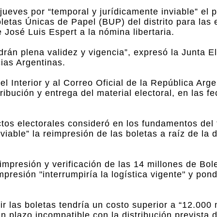
ueves por “temporal y jurídicamente inviable” el 
letas Únicas de Papel (BUP) del distrito para las 
 José Luis Espert a la nómina libertaria.
án plena validez y vigencia”, expresó la Junta El
cias Argentinas.
l Interior y al Correo Oficial de la República Arg
ibución y entrega del material electoral, en las f
tos electorales consideró en los fundamentos del 
viable” la reimpresión de las boletas a raíz de la 
a impresión y verificación de las 14 millones de Bo
presión "interrumpiría la logística vigente" y pond
ir las boletas tendría un costo superior a “12.000 
plazo incompatible con la distribución prevista d