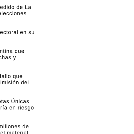
pedido de La
elecciones
ectoral en su
entina que
echas y
fallo que
dimisión del
letas Únicas
ría en riesgo
millones de
el material.