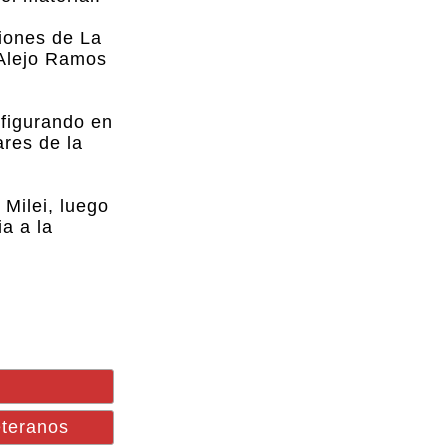
ciones de La
l Alejo Ramos
 figurando en
ares de la
 Milei, luego
a a la
eteranos