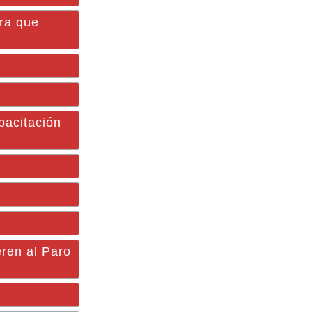
era que
acitación
en al Paro