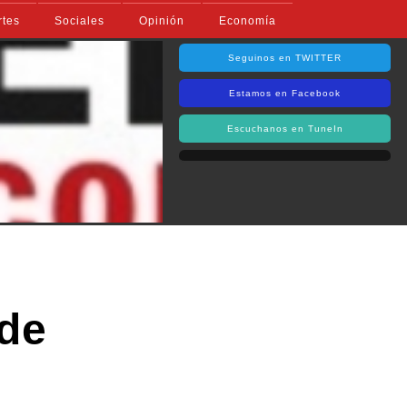
rtes
Sociales
Opinión
Economía
Seguinos en TWITTER
Estamos en Facebook
Escuchanos en TuneIn
 de