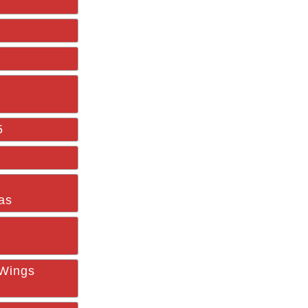
5
as
 Wings