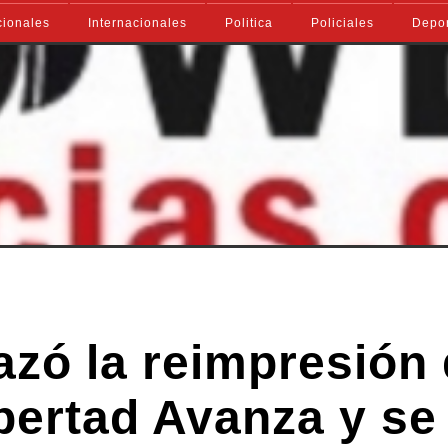
ionales
Internacionales
Politica
Policiales
Depo
azó la reimpresión
bertad Avanza y se