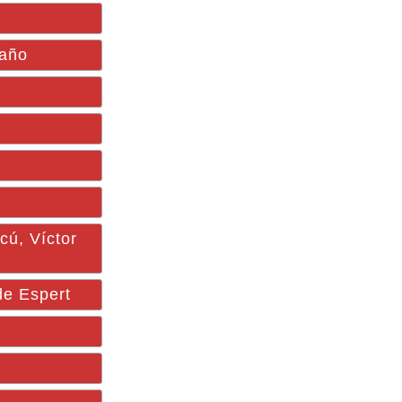
 año
cú, Víctor
de Espert