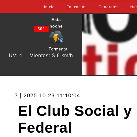
Inicio
Educación
Generales
Nac
Esta
noche
30°
Tormenta
UV: 4
Vientos: S 8 km/h
7 | 2025-10-23 11:10:04
El Club Social y
Federal