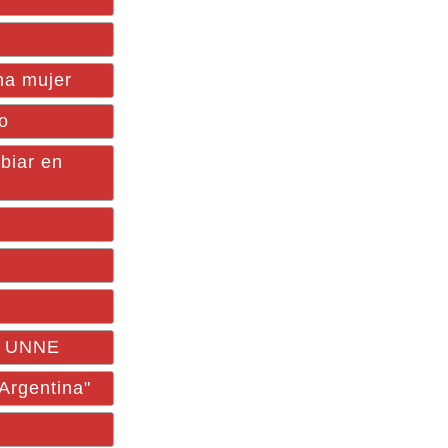
na mujer
no
biar en
la UNNE
 Argentina"