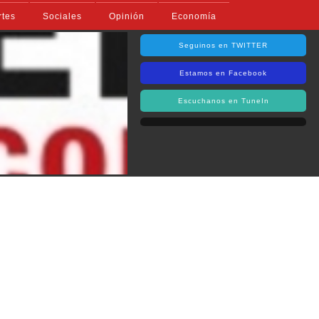
rtes
Sociales
Opinión
Economía
Seguinos en TWITTER
Estamos en Facebook
Escuchanos en TuneIn