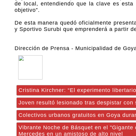
de local, entendiendo que la clave es esta
objetivo”.
De esta manera quedó oficialmente presentad
y Sportivo Surubi que emprenderá a partir d
Dirección de Prensa - Municipalidad de Goy
Cristina Kirchner: “El experimento libertar
Joven resultó lesionado tras despistar con
Colectivos urbanos gratuitos en Goya duran
Vibrante Noche de Básquet en el "Gigante
Mercedes en un amistoso de alto nivel