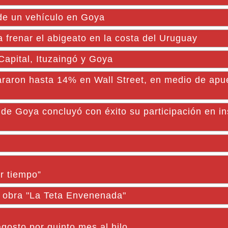
de un vehículo en Goya
ra frenar el abigeato en la costa del Uruguay
Capital, Ituzaingó y Goya
araron hasta 14% en Wall Street, en medio de apu
de Goya concluyó con éxito su participación en in
l
er tiempo”
a obra "La Teta Envenenada"
osto por quinto mes al hilo