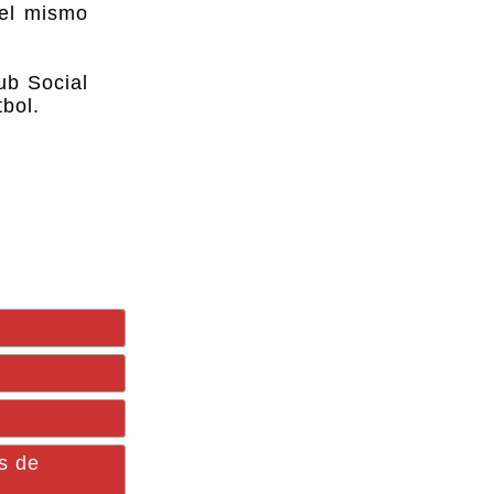
 el mismo
ub Social
bol.
s de