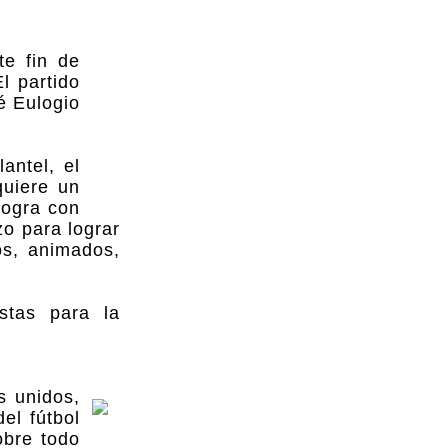
te fin de
l partido
é Eulogio
antel, el
quiere un
logra con
o para lograr
tos, animados,
stas para la
s unidos,
el fútbol
obre todo