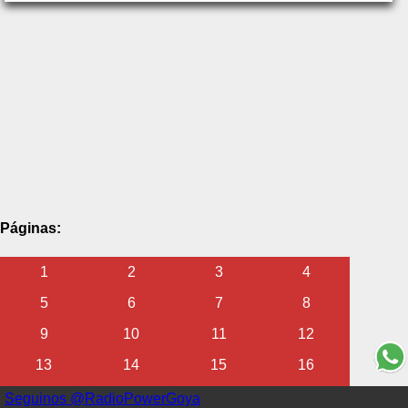
Páginas:
1
2
3
4
5
6
7
8
9
10
11
12
13
14
15
16
17
18
19
20
Seguinos @RadioPowerGoya