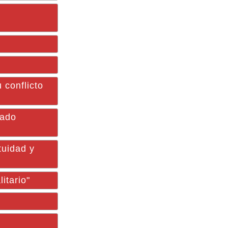
 conflicto
mado
tuidad y
itario"