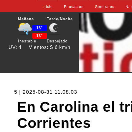
Inicio
Educación
Generales
Nac
Mañana
Tarde/Noche
13°
16°
Inestable
Despejado
UV: 4
Vientos: S 6 km/h
5 | 2025-08-31 11:08:03
En Carolina el t
Corrientes