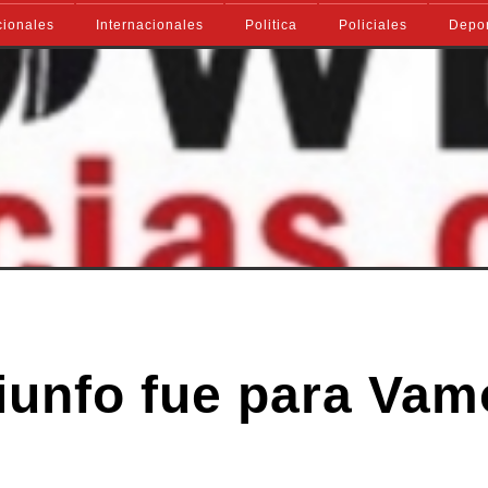
ionales
Internacionales
Politica
Policiales
Depo
riunfo fue para Va