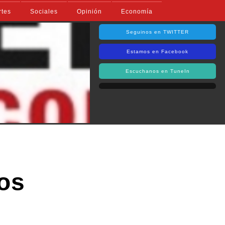
rtes
Sociales
Opinión
Economía
Seguinos en TWITTER
Estamos en Facebook
Escuchanos en TuneIn
mos