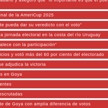
dadano y aseguró que "lo importante es que el pue
final de la AmeriCup 2025
te pueda dar su veredicto con el voto"
la jornada electoral en la costa del río Uruguay
lece con la participación"
cios y votó más del 60 por ciento del electorado
e adjudica la victoria
es en Goya
ientes
escrutadas
e de Goya con amplia diferencia de votos