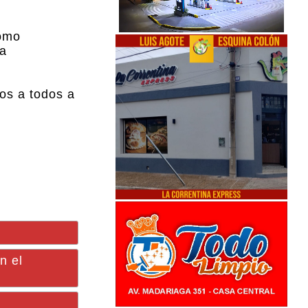
como
ta
os a todos a
n el