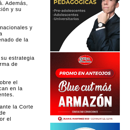
tá. Además,
ción y su
 nacionales y
a
enado de la
su estrategia
irma de
obre el
can en la
entes.
ante la Corte
 de
or el