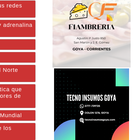
us redes
 adrenalina
l Norte
tica que
dores de
 Mundial
e los