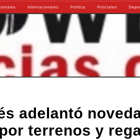
ionales
Internacionales
Politica
Policiales
Depo
és adelantó noved
por terrenos y rega