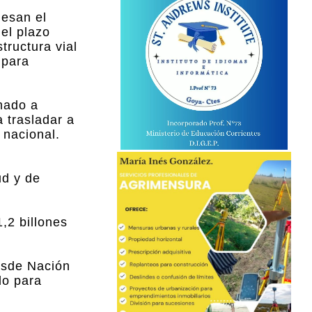
iesan el
 el plazo
tructura vial
 para
amado a
 trasladar a
 nacional.
ud y de
,2 billones
esde Nación
do para