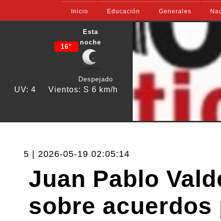
Inicio
Educación
Generales
Nac
Esta
noche
16°
Despejado
UV: 4
Vientos: S 6 km/h
5 | 2026-05-19 02:05:14
Juan Pablo Vald
sobre acuerdos 