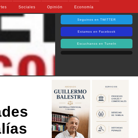
rtes
Sociales
Opinión
Economía
Seguinos en TWITTER
Estamos en Facebook
Escuchanos en TuneIn
ades
lías