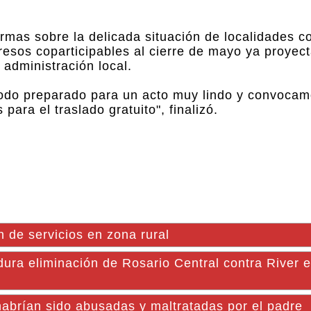
rmas sobre la delicada situación de localidades 
resos coparticipables al cierre de mayo ya proyec
administración local.
 todo preparado para un acto muy lindo y convocam
para el traslado gratuito", finalizó.
n de servicios en zona rural
dura eliminación de Rosario Central contra River e
habrían sido abusadas y maltratadas por el padre