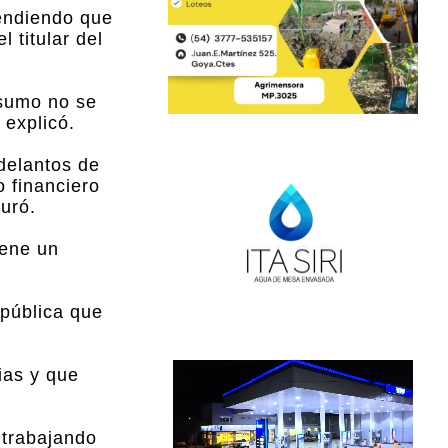
tendiendo que
 titular del
nsumo no se
 explicó.
adelantos de
o financiero
uró.
iene un
 pública que
ias y que
 trabajando