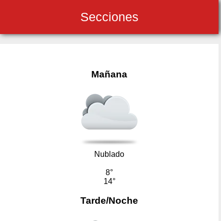
Secciones
Mañana
Nublado
8°
14°
Tarde/Noche