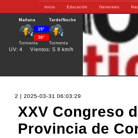
Inicio
Educación
Generales
Nac
Mañana
Tarde/Noche
19°
30°
Tormenta
Tormenta
UV: 4
Vientos: S 8 km/h
2 | 2025-03-31 06:03:29
XXV Congreso de
Provincia de Co