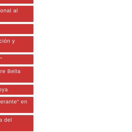
onal al
ción y
”
re Bella
oya
nerante" en
a del