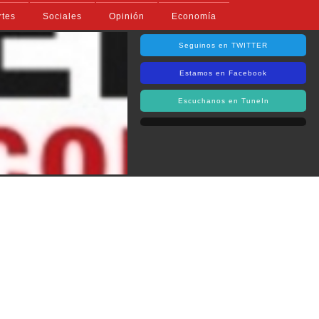
rtes
Sociales
Opinión
Economía
Seguinos en TWITTER
Estamos en Facebook
Escuchanos en TuneIn