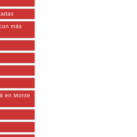
tadas
 con más
á en Monte