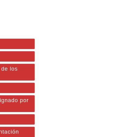
 de los
signado por
ntación