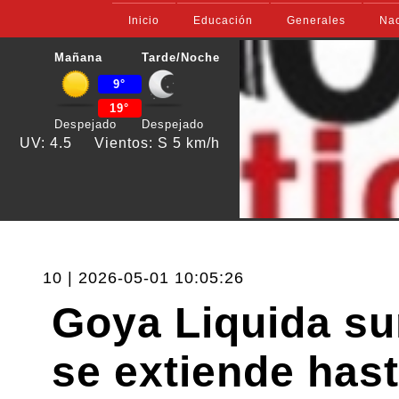
Inicio
Educación
Generales
Nac
Mañana
Tarde/Noche
9°
19°
Despejado
Despejado
UV: 4.5
Vientos: S 5 km/h
10 | 2026-05-01 10:05:26
Goya Liquida s
se extiende has