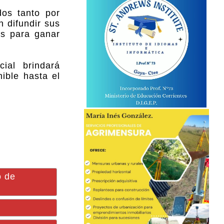
dos tanto por
 difundir sus
es para ganar
ial brindará
ible hasta el
o de