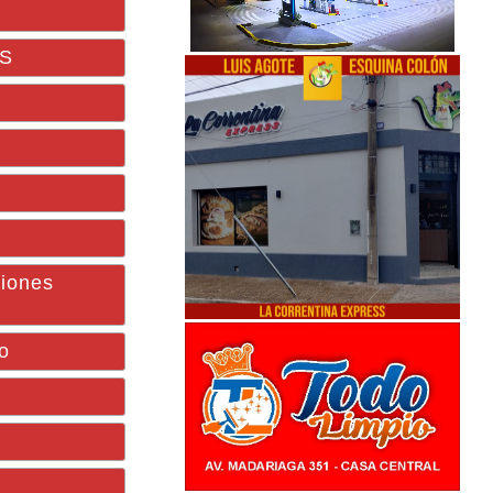
NS
ciones
o