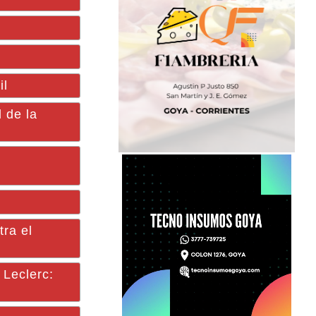
il
 de la
tra el
 Leclerc: