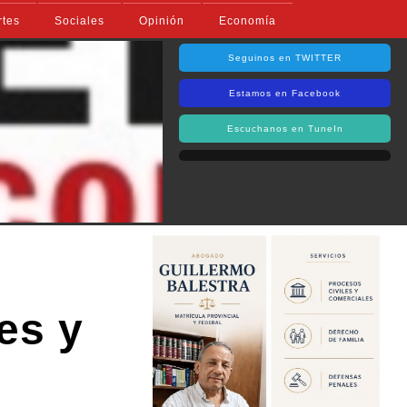
rtes
Sociales
Opinión
Economía
Seguinos en TWITTER
Estamos en Facebook
Escuchanos en TuneIn
es y