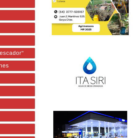
pescador"
ones