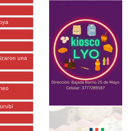
Goya
nizaron una
rneo
Surubí