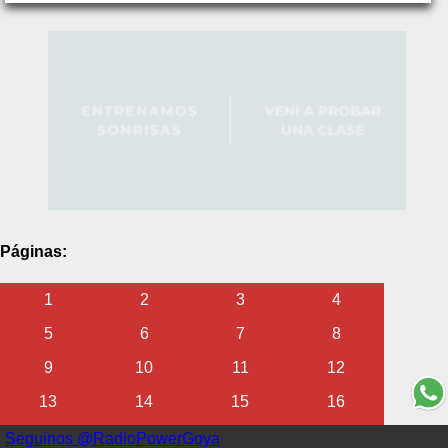
Páginas:
1
2
3
4
5
6
7
8
9
10
11
12
13
14
15
16
17
18
19
20
Seguinos @RadioPowerGoya