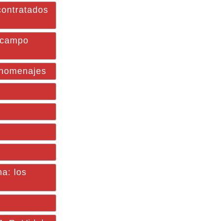
contratados
 Ocampo
y homenajes
na: los