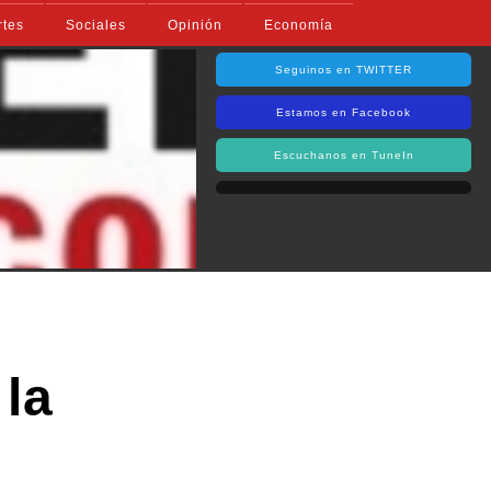
rtes
Sociales
Opinión
Economía
Seguinos en TWITTER
Estamos en Facebook
Escuchanos en TuneIn
 la