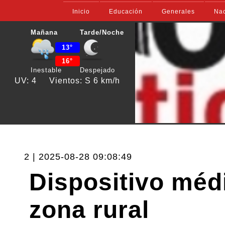
Inicio
Educación
Generales
Nac
Mañana
Tarde/Noche
13°
16°
Inestable
Despejado
UV: 4
Vientos: S 6 km/h
2 | 2025-08-28 09:08:49
Dispositivo médi
zona rural