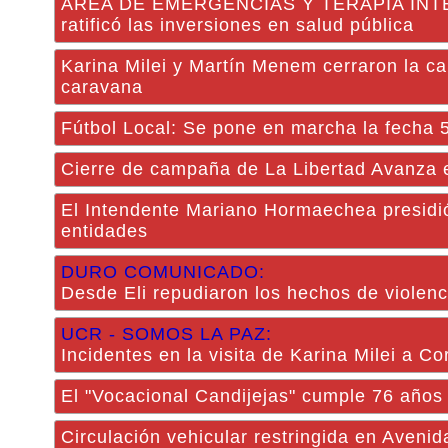
ÁREA DE EMERGENCIAS Y TERAPIA INTENSIVA
ratificó las inversiones en salud pública
Karina Milei y Martín Menem cerraron la ca
caravana
Fútbol Local: Se pone en marcha la fecha 
Cierre de campaña de La Libertad Avanza e
El Intendente Mariano Hormaechea presidió
entidades
DURO COMUNICADO:
Desde Eli repudiaron los hechos de violenc
UCR - SOMOS LA PAZ:
Incidentes en la visita de Karina Milei a Co
El "Vocacional Candijejas" cumple 76 años
Circulación vehicular restringida en Aveni