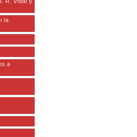
 R. Vidal y
n la
os a