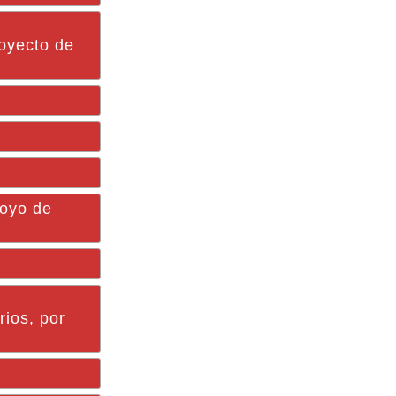
royecto de
poyo de
rios, por