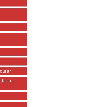
scura"
de la