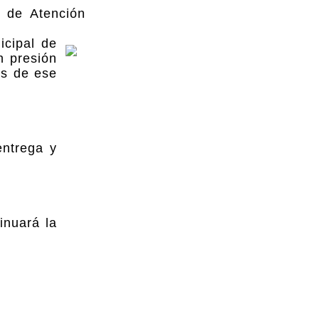
a de Atención
icipal de
n presión
os de ese
entrega y
inuará la