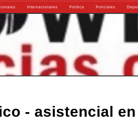
ionales
Internacionales
Politica
Policiales
Depo
co - asistencial en