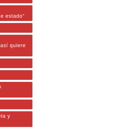
de estado”
así quiere
s
ela y