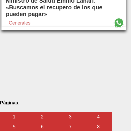
Ministro de Salud Emilio Lanari:
«Buscamos el recupero de los que
pueden pagar»
Generales
Páginas:
1
2
3
4
5
6
7
8