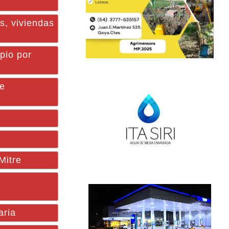
, viviendas
pio por
te
Mitre
aria