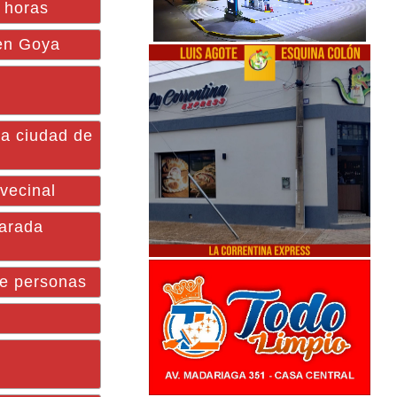
9 horas
 en Goya
la ciudad de
vecinal
arada
de personas