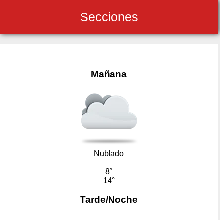
Secciones
Mañana
Nublado
8°
14°
Tarde/Noche