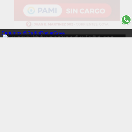
Seguinos @RadioPowerGoya
La concejal Merlo aseguró que ella y
Frattini fueron legítimamente electos
para representar al HCD en el COE
Politica