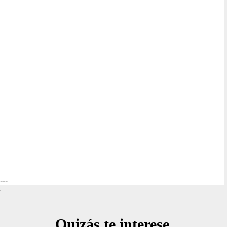
---
Quizás te interese