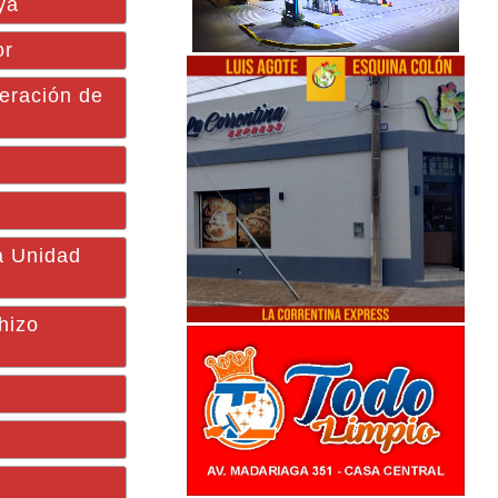
ya
or
eración de
a Unidad
hizo