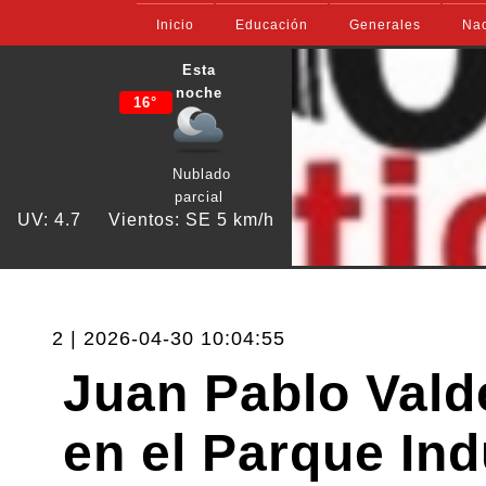
Inicio
Educación
Generales
Nac
Esta
noche
16°
Nublado
parcial
UV: 4.7
Vientos: SE 5 km/h
2 | 2026-04-30 10:04:55
Juan Pablo Vald
en el Parque Ind