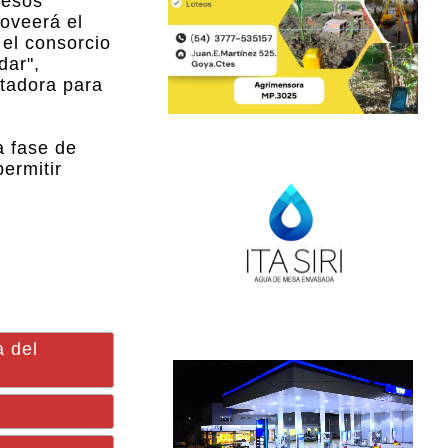
pesos
oveerá el
 el consorcio
dar",
ntadora para
a fase de
ermitir
a del