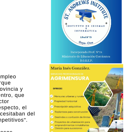
empleo
rque
rovincia y
entro, que
ctor
especto, el
ecesitaban del
petitivos".