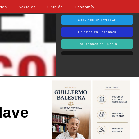
rtes
Sociales
Opinión
Economía
Seguinos en TWITTER
Estamos en Facebook
Escuchanos en TuneIn
lave