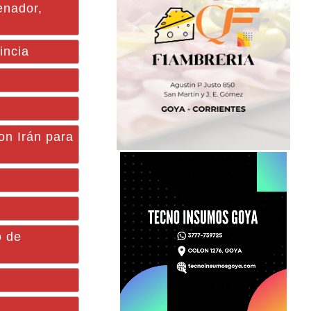
nador,
incia
on Irán para
o de