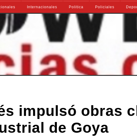
ionales
Internacionales
Politica
Policiales
Depo
és impulsó obras c
ustrial de Goya