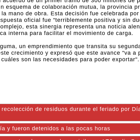
el acuerdo de un primer tramo de 300 millones de 
un esquema de colaboración mutua, la provincia pr
 la mano de obra. Esta decisión fue celebrada por
uesta oficial fue "terriblemente positiva y sin du
mplejo, esta sinergia representa una noticia ale
tica interna para facilitar el movimiento de carga.
co Aguma, un emprendimiento que transita su segund
este crecimiento y expresó que este avance "va a p
cuáles son las necesidades para poder exportar".
recolección de residuos durante el feriado por Dí
 y fueron detenidos a las pocas horas