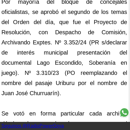
Por mayoría del bloque de concejales
oficialistas, se aprobó el segundo de los temas
del Orden del día, que fue el Proyecto de
Resolución, con Despacho de Comisión,
Archivando Exptes. Nº 3.352/24 (PR s/declarar
de interés municipal presentación del
documental Lago Escondido, Soberanía en
juego). Nº 3.310/23 (PO reemplazando el
nombre del pasaje Uriburu por el nombre de
Juan José Churruarín).
Se votó en forma particular cada archivo,
dándose lectura a los dos proyectos, con el
Seguinos @RadioPowerGoya