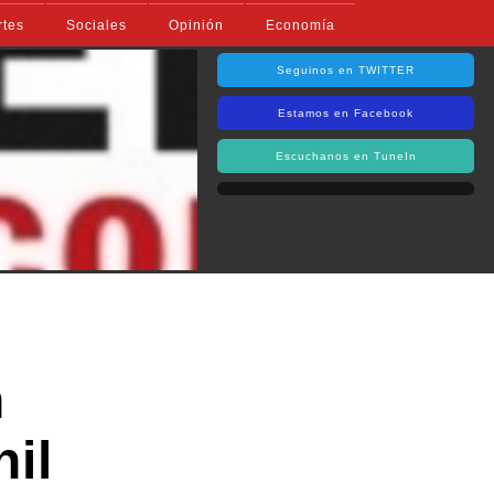
rtes
Sociales
Opinión
Economía
Seguinos en TWITTER
Estamos en Facebook
Escuchanos en TuneIn
n
nil