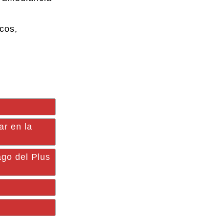
cos,
r en la
o del Plus