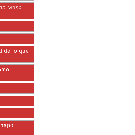
una Mesa
d de lo que
como
Chapo"