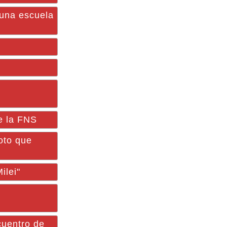
una escuela
de la FNS
oto que
ilei"
cuentro de