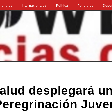
ionales
Internacionales
Politica
Policiales
Depo
lud desplegará u
Peregrinación Juve