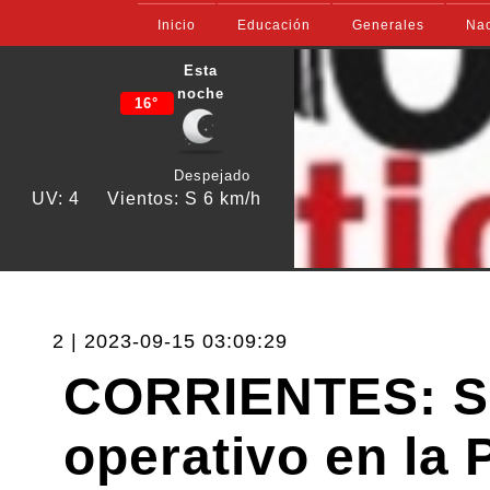
Inicio
Educación
Generales
Nac
Esta
noche
16°
Despejado
UV: 4
Vientos: S 6 km/h
2 | 2023-09-15 03:09:29
CORRIENTES: Sa
operativo en la 