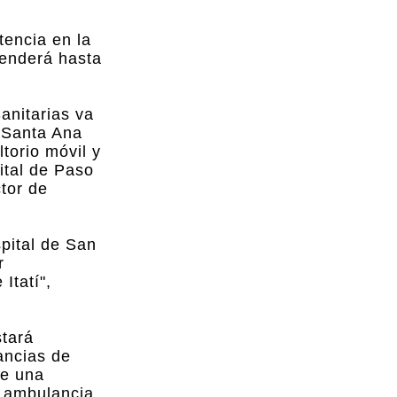
tencia en la
xtenderá hasta
anitarias va
e Santa Ana
torio móvil y
ital de Paso
ctor de
spital de San
r
Itatí",
stará
ancias de
de una
, ambulancia