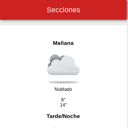
Secciones
Mañana
Nublado
8°
14°
Tarde/Noche