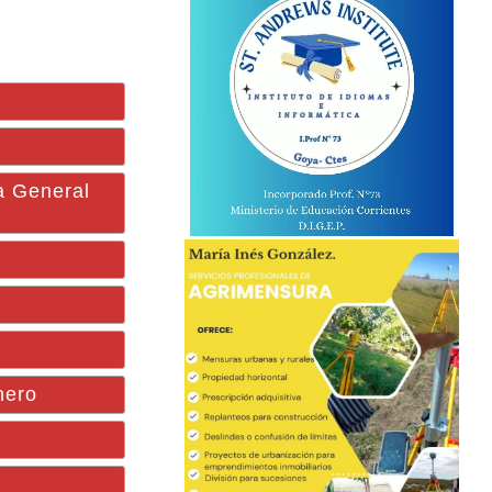
a General
nero