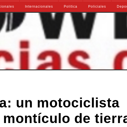
ionales
Internacionales
Politica
Policiales
Depo
a: un motociclista
montículo de tierr