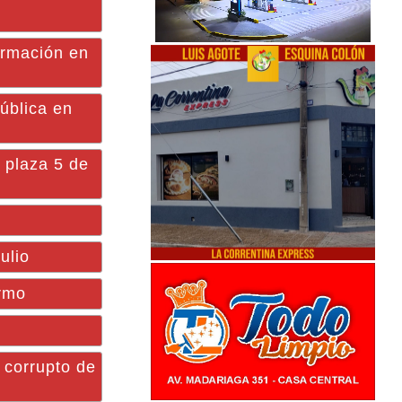
ormación en
ública en
 plaza 5 de
ulio
rmo
 corrupto de