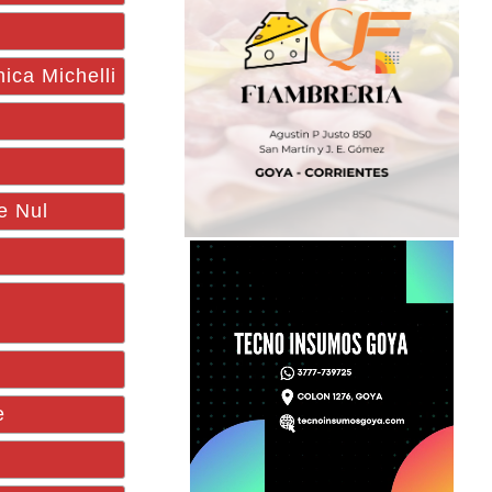
ica Michelli
e Nul
e