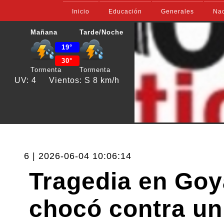
Inicio
Educación
Generales
Nac
Mañana
Tarde/Noche
19°
30°
Tormenta
Tormenta
UV: 4
Vientos: S 8 km/h
6 | 2026-06-04 10:06:14
Tragedia en Goy
chocó contra un 