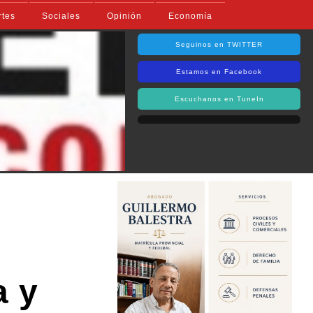
rtes
Sociales
Opinión
Economía
Seguinos en TWITTER
Estamos en Facebook
Escuchanos en TuneIn
a y