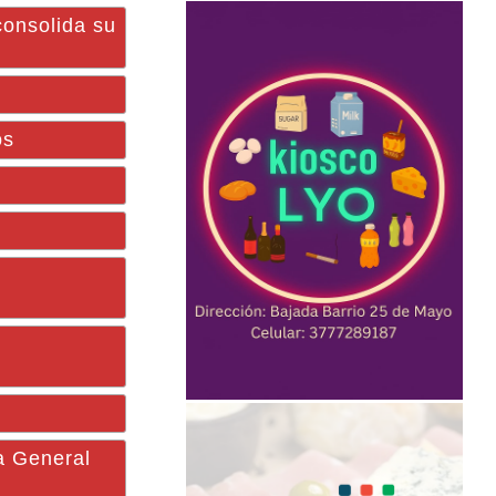
consolida su
os
a General