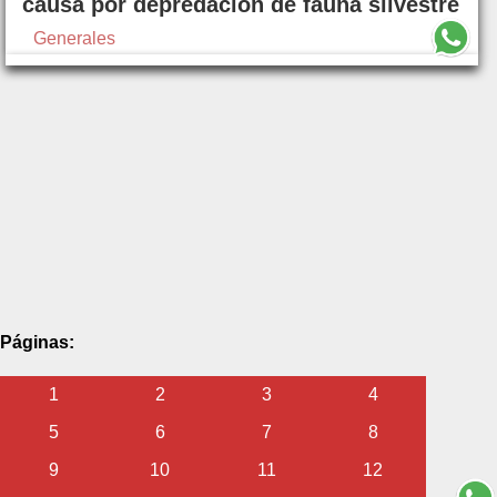
causa por depredación de fauna silvestre
Generales
Páginas:
1
2
3
4
5
6
7
8
9
10
11
12