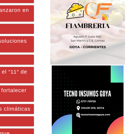
anzaron en
oluciones
el “11″ de
fortalecer
 climáticas
rque