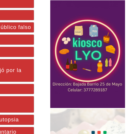
blico falso
ó por la
utopsia
ntario