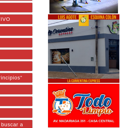
TIVO
incipios”
 buscar a