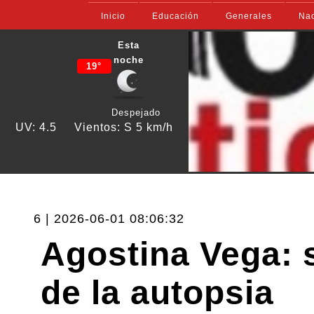
Inicio
Educación
Generales
Nac
Esta
noche
19°
Despejado
UV: 4.5
Vientos: S 5 km/h
6 | 2026-06-01 08:06:32
Agostina Vega: 
de la autopsia