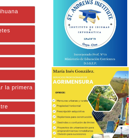
rihuana
etes
 la primera
tre