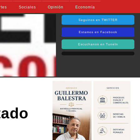
rtes
Sociales
Opinión
Economía
Seguinos en TWITTER
Estamos en Facebook
Escuchanos en TuneIn
tado