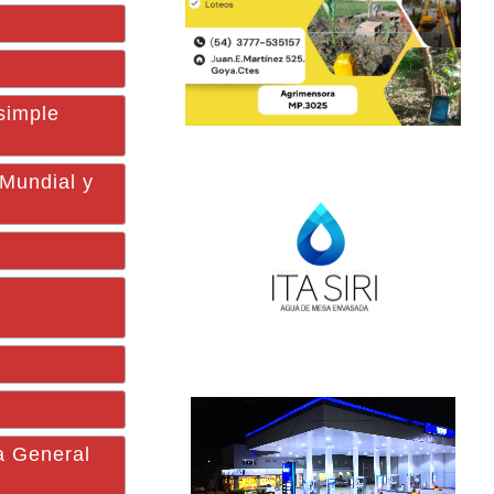
simple
 Mundial y
a General