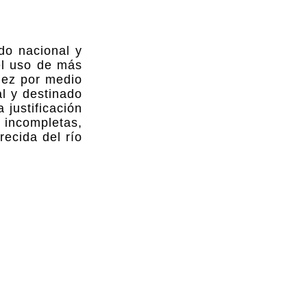
do nacional y
el uso de más
dez por medio
al y destinado
 justificación
 incompletas,
ecida del río