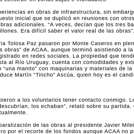
eriencias en obras de infraestructura, sin embargo
esto inicial que se duplicó en reuniones con otro
bras adicionales. “A veces, decían que los tres ba
ones. Era difícil saber el valor real de las obras”,
oria Tolosa Paz pasaron por Monte Caseros en pl
las obras” de ACAA, aunque terminó asistiendo a la
gistrado en redes sociales. La propiedad que tendr
vista al Río Uruguay, cuenta con comodidades y ex
o “una manito” con maquinarias y materiales de la
duce Martín “Tincho” Ascúa, quien hoy es el candi
ieron a los voluntarios tener contacto conmigo. L
escubrían, los echaban”, relató sobre su partida.
tualmente.
aralización de las obras al presidente Javier Milei
ero por el recorte de los fondos aunque ACAA no 