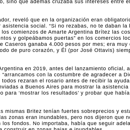
co, sino que además cruzaba sus intereses entre el
dor, reveló que en la organización eran obligatori
r asistencia social. “Si no rezabas, no te daban la
 los comienzos de Amarte Argentina Brítez las co
entos y golpeábamos puertas” en los comercios lo
te Caseros ganaba 4.000 pesos por mes; era muy di
 todo de puro corazón, y Él (por José Ottavis) sie
rgentina en 2019, antes del lanzamiento oficial, 
ue “arrancamos con la costumbre de agradecer a Di
 todos rezaran el rosario antes de recibir la ayuda
nviadas a Buenos Aires para mostrar la asistencia
do para ‘mostrar los resultados’ y probar que había
as mismas Britez tenían fuertes sobreprecios y es
las zonas eran inundables, pero nos dijeron que n
os fondos. No importaba, había que seguir adela
a construir en zonas bajas e inundables.