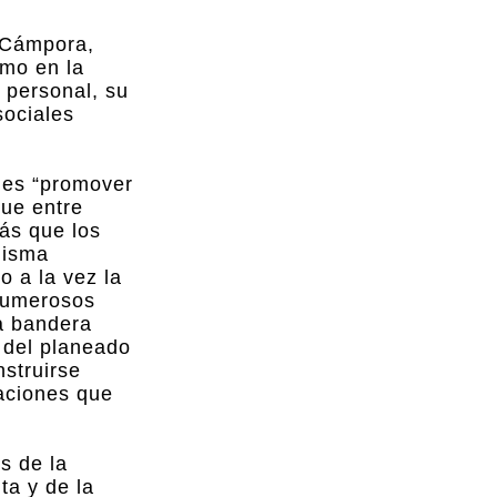
a Cámpora,
smo en la
 personal, su
sociales
n es “promover
que entre
ás que los
misma
o a la vez la
 numerosos
a bandera
 del planeado
struirse
aciones que
s de la
ta y de la