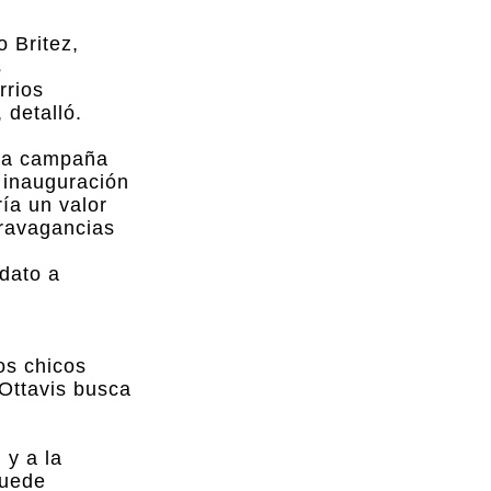
 Britez,
s
rrios
 detalló.
ena campaña
 inauguración
ía un valor
travagancias
dato a
os chicos
 Ottavis busca
 y a la
puede