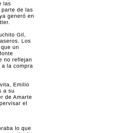
e las
 parte de las
 ya generó en
ter.
chito Gil,
Caseros. Los
l que un
Monte
 no reflejan
y a la compra
ita, Emilio
s a su
er de Amarte
pervisar el
oraba lo que