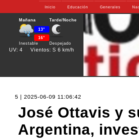
Inicio
Educación
Generales
Nac
Mañana
Tarde/Noche
13°
16°
Inestable
Despejado
UV: 4
Vientos: S 6 km/h
5 | 2025-06-09 11:06:42
José Ottavis y 
Argentina, inves