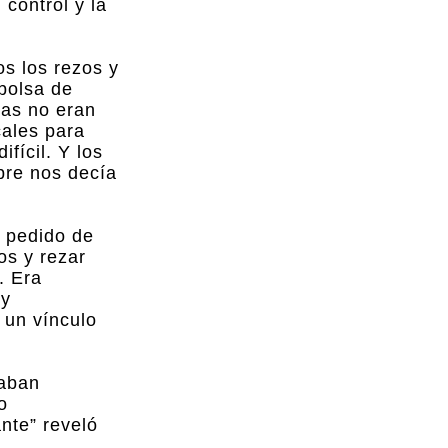
 control y la
os los rezos y
 bolsa de
sas no eran
cales para
fícil. Y los
mpre nos decía
a pedido de
os y rezar
. Era
 y
 un vínculo
taban
o
nte” reveló