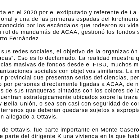
ada en el 2020 por el exdiputado y referente de L
ional y una de las primeras espadas del kirchneri
 conocido por los escándalos que rodearon su vida
 su rol de mandamás de ACAA, gestionó los fondos 
erto Fernández.
sus redes sociales, el objetivo de la organizació
adas”. Eso es lo declamado. La realidad muestra 
encias masivas de fondos desde el FISU, muchos m
anizaciones sociales con objetivos similares. La 
 provincial que presentan serias deficiencias, per
do por personas directamente ligadas a ACAA, de
s de sus tranqueras pintadas con los colores de l
cuentran estratégicamente ubicados sobre la traza
 Bella Unión, o sea son casi con seguridad de con
, terrenos que deberán quedarse sujetos s expropi
un allegado a Ottavis.
a de Ottavis, fue parte importante en Monte Casero
 parte del dirigente K una vivienda en la que habi