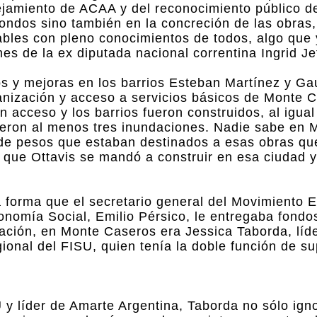
lejamiento de ACAA y del reconocimiento público d
fondos sino también en la concreción de las obras,
ables con pleno conocimientos de todos, algo que
s de la ex diputada nacional correntina Ingrid Jet
os y mejoras en los barrios Esteban Martínez y Gau
anización y acceso a servicios básicos de Monte 
n acceso y los barrios fueron construidos, al igua
rieron al menos tres inundaciones. Nadie sabe en 
de pesos que estaban destinados a esas obras que
n que Ottavis se mandó a construir en esa ciudad 
forma que el secretario general del Movimiento Ev
onomía Social, Emilio Pérsico, le entregaba fondo
ización, en Monte Caseros era Jessica Taborda, líd
ional del FISU, quien tenía la doble función de su
 y líder de Amarte Argentina, Taborda no sólo ign