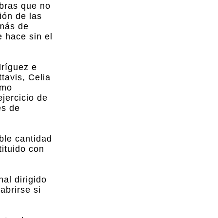
obras que no
ión de las
 más de
 hace sin el
dríguez e
tavis, Celia
omo
ejercicio de
es de
ble cantidad
tituido con
al dirigido
brirse si