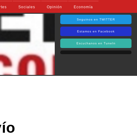
rtes
Sociales
Opinión
Economía
Seguinos en TWITTER
Estamos en Facebook
Escuchanos en TuneIn
vío