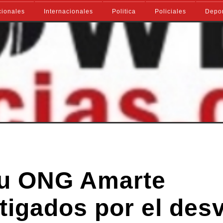
ionales
Internacionales
Politica
Policiales
Depo
su ONG Amarte
tigados por el des