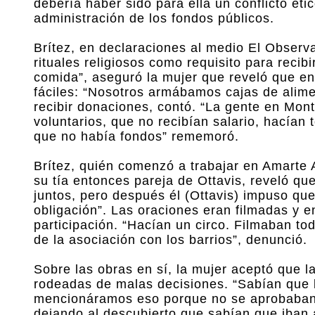
debería haber sido para ella un conflicto éti
administración de los fondos públicos.
Brítez, en declaraciones al medio El Observa
rituales religiosos como requisito para recibi
comida”, aseguró la mujer que reveló que en
fáciles: “Nosotros armábamos cajas de alim
recibir donaciones, contó. “La gente en Mon
voluntarios, que no recibían salario, hacían
que no había fondos” rememoró.
Brítez, quién comenzó a trabajar en Amarte A
su tía entonces pareja de Ottavis, reveló q
juntos, pero después él (Ottavis) impuso que
obligación”. Las oraciones eran filmadas y e
participación. “Hacían un circo. Filmaban to
de la asociación con los barrios”, denunció.
Sobre las obras en sí, la mujer aceptó que l
rodeadas de malas decisiones. “Sabían que 
mencionáramos eso porque no se aprobaban l
dejando al descubierto que sabían que iban 