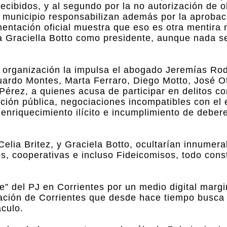
a recibidos, y al segundo por la no autorización de 
Al municipio responsabilizan además por la aprobac
entación oficial muestra que eso es otra mentira
a Graciella Botto como presidente, aunque nada se
a organización la impulsa el abogado Jeremías Ro
ardo Montes, Marta Ferraro, Diego Motto, José Ot
 Pérez, a quienes acusa de participar en delitos c
ración pública, negociaciones incompatibles con el 
enriquecimiento ilícito e incumplimiento de deber
elia Britez, y Graciela Botto, ocultarían innumera
s, cooperativas e incluso Fideicomisos, todo cons
e” del PJ en Corrientes por un medio digital margin
ción de Corrientes que desde hace tiempo busca a
áculo.