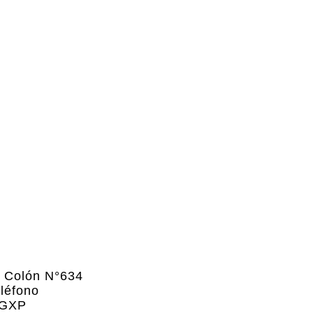
le Colón N°634
eléfono
 GXP