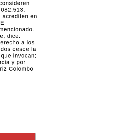
 consideren
.082.513,
y acrediten en
GE
 mencionado.
e, dice:
derecho a los
ados desde la
o que invocan;
ncia y por
atriz Colombo