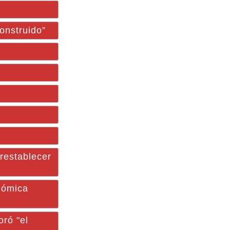
onstruido”
restablecer
nómica
ró "el