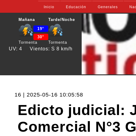
Inicio
Educación
Generales
Nac
Mañana
Tarde/Noche
19°
30°
Tormenta
Tormenta
UV: 4
Vientos: S 8 km/h
16 | 2025-05-16 10:05:58
Edicto judicial: 
Comercial N°3 