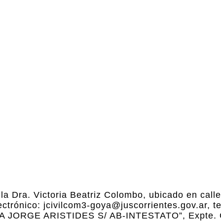
 la Dra. Victoria Beatriz Colombo, ubicado en cal
ectrónico: jcivilcom3-goya@juscorrientes.gov.ar, t
RZA JORGE ARISTIDES S/ AB-INTESTATO”, Expte.