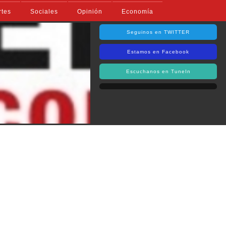
rtes
Sociales
Opinión
Economía
Seguinos en TWITTER
Estamos en Facebook
Escuchanos en TuneIn