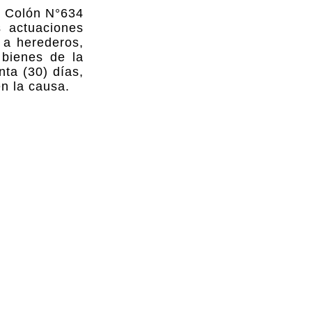
le Colón N°634
s actuaciones
a herederos,
 bienes de la
nta (30) días,
en la causa.