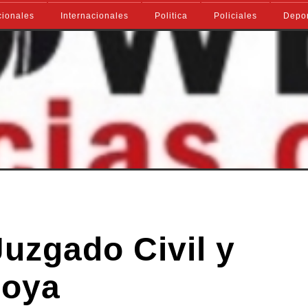
ionales
Internacionales
Politica
Policiales
Depo
Juzgado Civil y
Goya