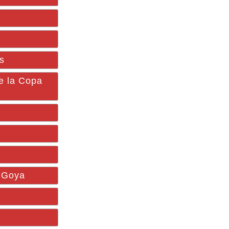
s
de la Copa
e Goya