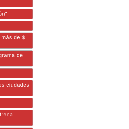
ón"
s más de $
ograma de
es ciudades
frena