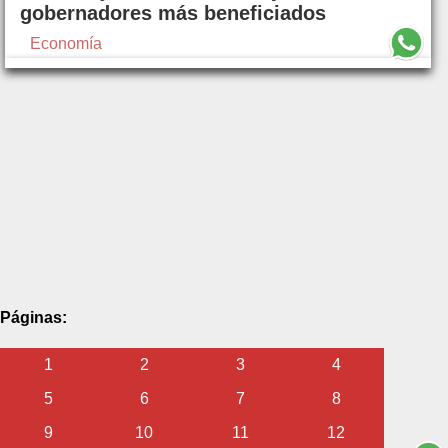
gobernadores más beneficiados
Economía
Páginas:
1
2
3
4
5
6
7
8
9
10
11
12