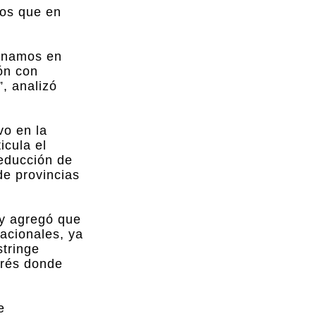
nos que en
ionamos en
ión con
”, analizó
vo en la
icula el
reducción de
de provincias
, y agregó que
acionales, ya
stringe
erés donde
e