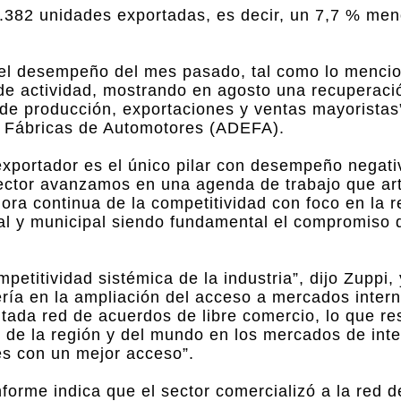
.382 unidades exportadas, es decir, un 7,7 % me
ó el desempeño del mes pasado, tal como lo menc
mo de actividad, mostrando en agosto una recuperac
s de producción, exportaciones y ventas mayoristas
de Fábricas de Automotores (ADEFA).
exportador es el único pilar con desempeño negati
ector avanzamos en una agenda de trabajo que art
jora continua de la competitividad con foco en la 
cial y municipal siendo fundamental el compromiso 
mpetitividad sistémica de la industria”, dijo Zuppi
ería en la ampliación del acceso a mercados intern
tada red de acuerdos de libre comercio, lo que re
s de la región y del mundo en los mercados de int
es con un mejor acceso”.
nforme indica que el sector comercializó a la red d