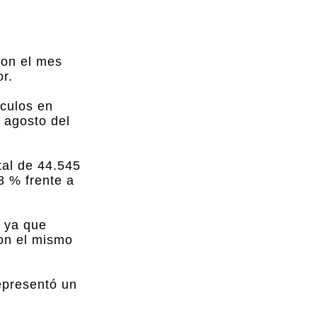
con el mes
r.
ículos en
 agosto del
tal de 44.545
8 % frente a
o ya que
on el mismo
representó un