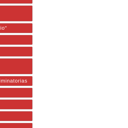
io"
iminatorias