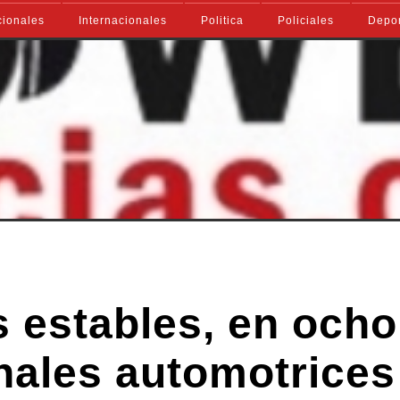
ionales
Internacionales
Politica
Policiales
Depo
 estables, en ocho
nales automotrices