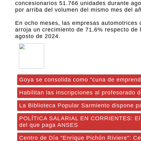
concesionarios 51.766 unidades durante ago
por arriba del volumen del mismo mes del a
En ocho meses, las empresas automotrices c
arroja un crecimiento de 71,6% respecto de 
agosto de 2024.
Goya se consolida como "cuna de emprended
Habilitan las inscripciones al profesorado 
La Biblioteca Popular Sarmiento dispone p
POLÍTICA SALARIAL EN CORRIENTES: El ha
del que paga ANSES
Centro de Día "Enrique Pichón Riviere": C