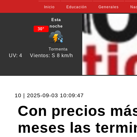
Inicio
Educación
Generales
Nac
Esta
noche
30°
Tormenta
UV: 4
Vientos: S 8 km/h
10 | 2025-09-03 10:09:47
Con precios más
meses las termi