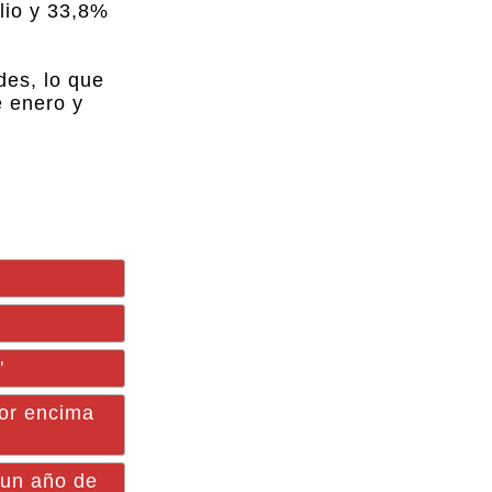
lio y 33,8%
des, lo que
e enero y
"
or encima
 un año de