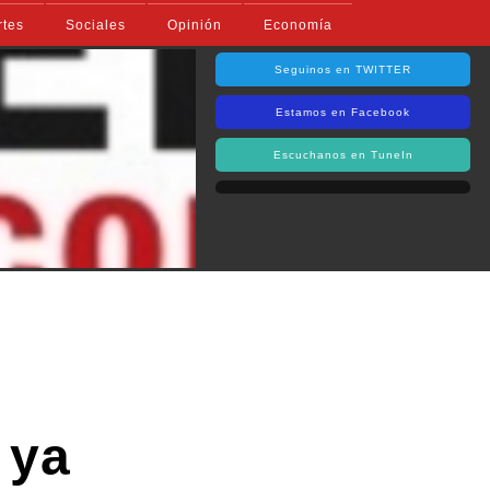
rtes
Sociales
Opinión
Economía
Seguinos en TWITTER
Estamos en Facebook
Escuchanos en TuneIn
 ya