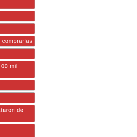
a comprarlas
400 mil
ataron de