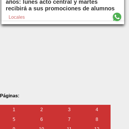
años: lunes acto central y martes
recibirá a sus promociones de alumnos
Locales
Páginas:
1
2
3
4
5
6
7
8