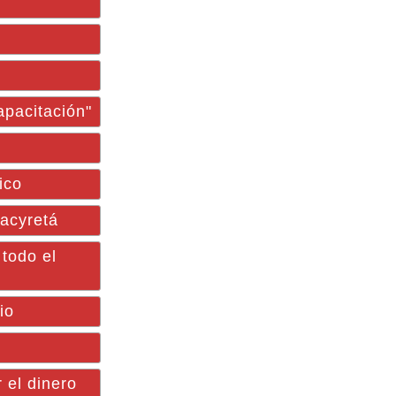
pacitación"
ico
Yacyretá
 todo el
io
 el dinero