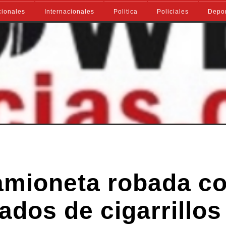
ionales
Internacionales
Politica
Policiales
Depo
amioneta robada c
ados de cigarrillos