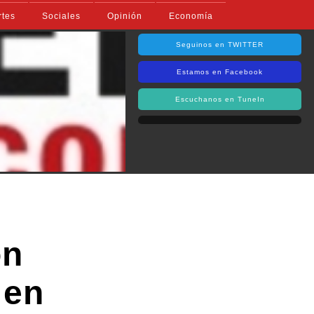
rtes
Sociales
Opinión
Economía
Seguinos en TWITTER
Estamos en Facebook
Escuchanos en TuneIn
on
 en