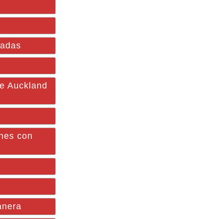
ladas
te Auckland
ones con
anera