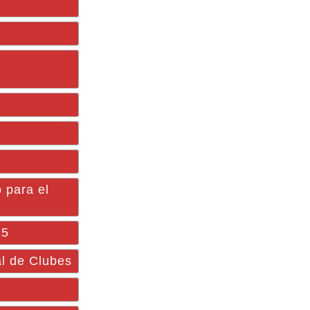
 para el
25
al de Clubes