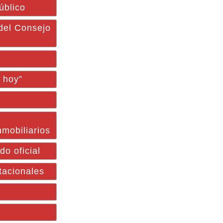
úblico
 del Consejo
é hoy”
nmobiliarios
o oficial
tacionales