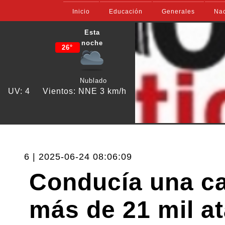
Inicio
Educación
Generales
Nac
Esta
noche
26°
Nublado
UV: 4
Vientos: NNE 3 km/h
6 | 2025-06-24 08:06:09
Conducía una c
más de 21 mil at