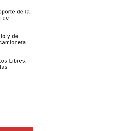
sporte de la
s de
lo y del
 camioneta
Los Libres,
las